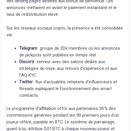
des landing pages dédiées aux bonus de bienvenue. Les
annonces mettaient en avant le paiement instantané et le
taux de redistribution élevé.
Sur les réseaux sociaux crypto, la présence a été consolidée
via :
Telegram
: groupe de 20 k membres où les annonces
de jackpots sont publiées en temps réel.
Discord
: serveur avec des salons dédiés aux
stratégies de mise, aux retours d’expérience et aux
FAQ KYC.
Twitter
: flux d’actualités, retweets d’influenceurs et
threads expliquant le fonctionnement des smart
contracts.
Le programme d’affiliation offre aux partenaires 30 % des
commissions générées pendant les 90 premiers jours d’un
joueur référé, payable en BTC. Le système de parrainage,
quant à lui, attribue 0,01 BTC à chaque nouveau joueur et