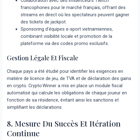
Collaboration avec des influenceurs Twitch
francophones pour le marché français, offrant des
streams en direct où les spectateurs peuvent gagner
des tickets de jackpot.
Sponsoring d’équipes e‑sport vietnamiennes,
combinant visibilité locale et promotion de la
plateforme via des codes promo exclusifs.
Gestion Légale Et Fiscale
Chaque pays a été étudié pour identifier les exigences en
matière de licence de jeu, de TVA et de déclaration des gains
en crypto. Crypto Winner a mis en place un module fiscal
automatisé qui calcule les obligations de chaque joueur en
fonction de sa résidence, évitant ainsi les sanctions et
simplifiant les déclarations.
8. Mesure Du Succès Et Itération
Continue