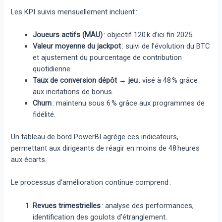
Les KPI suivis mensuellement incluent :
Joueurs actifs (MAU)
: objectif 120 k d’ici fin 2025.
Valeur moyenne du jackpot
: suivi de l’évolution du BTC
et ajustement du pourcentage de contribution
quotidienne.
Taux de conversion dépôt → jeu
: visé à 48 % grâce
aux incitations de bonus.
Churn
: maintenu sous 6 % grâce aux programmes de
fidélité.
Un tableau de bord PowerBI agrège ces indicateurs,
permettant aux dirigeants de réagir en moins de 48 heures
aux écarts.
Le processus d’amélioration continue comprend :
Revues trimestrielles
: analyse des performances,
identification des goulots d’étranglement.