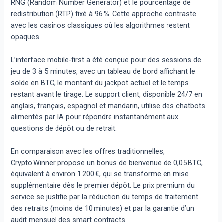
RNG (Random Number Generator) et le pourcentage de
redistribution (RTP) fixé à 96 %. Cette approche contraste
avec les casinos classiques où les algorithmes restent
opaques.
L’interface mobile‑first a été conçue pour des sessions de
jeu de 3 à 5 minutes, avec un tableau de bord affichant le
solde en BTC, le montant du jackpot actuel et le temps
restant avant le tirage. Le support client, disponible 24/7 en
anglais, français, espagnol et mandarin, utilise des chatbots
alimentés par IA pour répondre instantanément aux
questions de dépôt ou de retrait.
En comparaison avec les offres traditionnelles,
Crypto Winner propose un bonus de bienvenue de 0,05 BTC,
équivalent à environ 1 200 €, qui se transforme en mise
supplémentaire dès le premier dépôt. Le prix premium du
service se justifie par la réduction du temps de traitement
des retraits (moins de 10 minutes) et par la garantie d’un
audit mensuel des smart contracts.