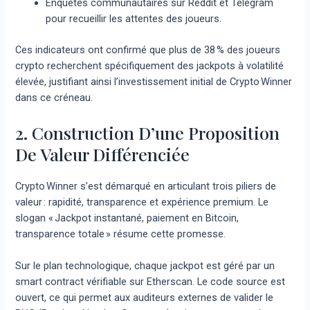
Enquêtes communautaires sur Reddit et Telegram
pour recueillir les attentes des joueurs.
Ces indicateurs ont confirmé que plus de 38 % des joueurs
crypto recherchent spécifiquement des jackpots à volatilité
élevée, justifiant ainsi l’investissement initial de Crypto Winner
dans ce créneau.
2. Construction D’une Proposition
De Valeur Différenciée
Crypto Winner s’est démarqué en articulant trois piliers de
valeur : rapidité, transparence et expérience premium. Le
slogan « Jackpot instantané, paiement en Bitcoin,
transparence totale » résume cette promesse.
Sur le plan technologique, chaque jackpot est géré par un
smart contract vérifiable sur Etherscan. Le code source est
ouvert, ce qui permet aux auditeurs externes de valider le