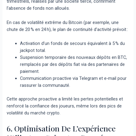
trimestriels, réalisés par une société tierce, confirment
l’absence de fonds non alloués.
En cas de volatilité extrême du Bitcoin (par exemple, une
chute de 20 % en 24 h), le plan de continuité d’activité prévoit :
Activation d’un fonds de secours équivalent à 5 % du
jackpot total.
Suspension temporaire des nouveaux dépôts en BTC,
remplacés par des dépôts fiat via des partenaires de
paiement.
Communication proactive via Telegram et e‑mail pour
rassurer la communauté.
Cette approche proactive a limité les pertes potentielles et
renforcé la confiance des joueurs, même lors des pics de
volatilité du marché crypto.
6. Optimisation De L’expérience