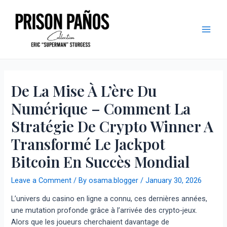
Skip
Post
Main
to
navigation
Men
content
De La Mise À L’ère Du
Numérique – Comment La
Stratégie De Crypto Winner A
Transformé Le Jackpot
Bitcoin En Succès Mondial
Leave a Comment
/ By
osama.blogger
/
January 30, 2026
L’univers du casino en ligne a connu, ces dernières années,
une mutation profonde grâce à l’arrivée des crypto‑jeux.
Alors que les joueurs cherchaient davantage de