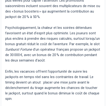
plus élevés pour capter l’attention. Les promotions
saisonnières incluent souvent des multiplicateurs de mise ou
des « bonus boosters » qui augmentent la contribution au
jackpot de 20 % à 50 %.
Psychologiquement, la chaleur et les soirées détendues
favorisent un état d’esprit plus optimiste. Les joueurs sont
plus enclins à prendre des risques calculés, surtout lorsqu’un
bonus gratuit réduit le coût de l’aventure. Par exemple, le slot
Sunburst Fortune
d’un opérateur français propose un jackpot
de 30 000 €, avec un bonus de 20 % de contribution pendant
les deux semaines d’août.
Enfin, les vacances offrent l’opportunité de suivre les
jackpots en temps réel sans les contraintes de travail. Le
timing devient un atout : placer une mise juste avant le
déclenchement du tirage augmente les chances de toucher
le jackpot, surtout quand le bonus diminue le coût de chaque
spin.