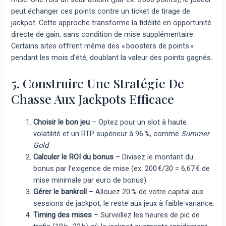
peut échanger ces points contre un ticket de tirage de
jackpot. Cette approche transforme la fidélité en opportunité
directe de gain, sans condition de mise supplémentaire.
Certains sites offrent même des « boosters de points »
pendant les mois d’été, doublant la valeur des points gagnés.
5. Construire Une Stratégie De
Chasse Aux Jackpots Efficace
Choisir le bon jeu
– Optez pour un slot à haute
volatilité et un RTP supérieur à 96 %, comme
Summer
Gold
.
Calculer le ROI du bonus
– Divisez le montant du
bonus par l’exigence de mise (ex. 200 €/30 = 6,67 € de
mise minimale par euro de bonus).
Gérer le bankroll
– Allouez 20 % de votre capital aux
sessions de jackpot, le reste aux jeux à faible variance.
Timing des mises
– Surveillez les heures de pic de