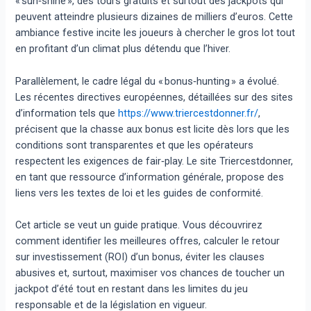
« sun‑shine », des tours gratuits et surtout des jackpots qui
peuvent atteindre plusieurs dizaines de milliers d’euros. Cette
ambiance festive incite les joueurs à chercher le gros lot tout
en profitant d’un climat plus détendu que l’hiver.
Parallèlement, le cadre légal du « bonus‑hunting » a évolué.
Les récentes directives européennes, détaillées sur des sites
d’information tels que
https://www.triercestdonner.fr/
,
précisent que la chasse aux bonus est licite dès lors que les
conditions sont transparentes et que les opérateurs
respectent les exigences de fair‑play. Le site Triercestdonner,
en tant que ressource d’information générale, propose des
liens vers les textes de loi et les guides de conformité.
Cet article se veut un guide pratique. Vous découvrirez
comment identifier les meilleures offres, calculer le retour
sur investissement (ROI) d’un bonus, éviter les clauses
abusives et, surtout, maximiser vos chances de toucher un
jackpot d’été tout en restant dans les limites du jeu
responsable et de la législation en vigueur.