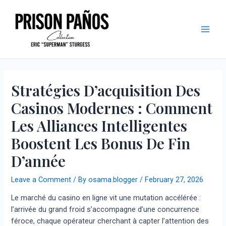
Skip
Post
Main
to
navigation
Men
content
Stratégies D’acquisition Des
Casinos Modernes : Comment
Les Alliances Intelligentes
Boostent Les Bonus De Fin
D’année
Leave a Comment
/ By
osama.blogger
/
February 27, 2026
Le marché du casino en ligne vit une mutation accélérée :
l’arrivée du grand froid s’accompagne d’une concurrence
féroce, chaque opérateur cherchant à capter l’attention des