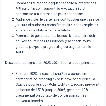
Compatibilité technologique : capacité à intégrer des
API sans friction, support du cryptage SSL et
conformité aux normes de jeu responsable.
Audience cible : le partenaire doit toucher une base de
joueurs similaire ou complémentaire, par exemple les
amateurs de slots à haute volatilité.
Potentiel de génération de bonus : le partenaire doit
pouvoir fournir des ressources (cashback, tours
gratuits, jackpots progressifs) qui augmentent le
ARPU.
Deux accords signés en 2023‑2024 illustrent ces principes :
En mars 2023, le casino LunaPlay a conclu un
partenariat co‑branding avec le développeur Nebula
Studios pour le slot « Polar Lights ». L’accord prévoyait
un bonus de 150 % jusqu’à 500 €, générant 12 %
d’augmentation du taux de conversion sur les
nouveaux inscrits.