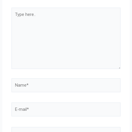
Type
here..
Name*
E-
mail*
Website