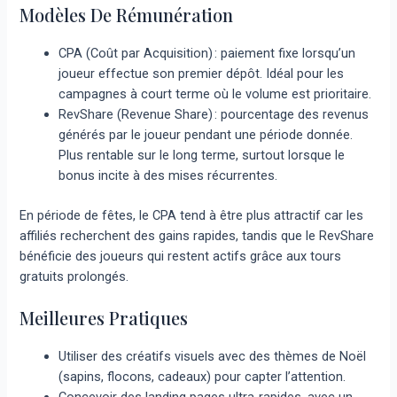
Modèles De Rémunération
CPA (Coût par Acquisition) : paiement fixe lorsqu’un
joueur effectue son premier dépôt. Idéal pour les
campagnes à court terme où le volume est prioritaire.
RevShare (Revenue Share) : pourcentage des revenus
générés par le joueur pendant une période donnée.
Plus rentable sur le long terme, surtout lorsque le
bonus incite à des mises récurrentes.
En période de fêtes, le CPA tend à être plus attractif car les
affiliés recherchent des gains rapides, tandis que le RevShare
bénéficie des joueurs qui restent actifs grâce aux tours
gratuits prolongés.
Meilleures Pratiques
Utiliser des créatifs visuels avec des thèmes de Noël
(sapins, flocons, cadeaux) pour capter l’attention.