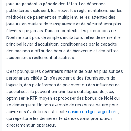
joueurs pendant la période des fêtes. Les dépenses
publicitaires explosent, les nouvelles réglementations sur les
méthodes de paiement se multiplient, et les attentes des
joueurs en matière de transparence et de sécurité sont plus
élevées que jamais. Dans ce contexte, les promotions de
Noël ne sont plus de simples incitations ; elles deviennent le
principal levier d’acquisition, conditionnées par la capacité
des casinos à offrir des bonus de bienvenue et des offres
saisonnières réellement attractives.
C’est pourquoi les opérateurs misent de plus en plus sur des
partenariats ciblés. En s’associant à des fournisseurs de
logiciels, des plateformes de paiement ou des influenceurs
spécialisés, ils peuvent enrichir leurs catalogues de jeux,
optimiser le RTP moyen et proposer des bonus de Noël qui
se démarquent. Un bon exemple de ressource neutre pour
suivre ces évolutions est le site
casino en ligne argent réel
,
qui répertorie les dernières tendances sans promouvoir
directement un opérateur.