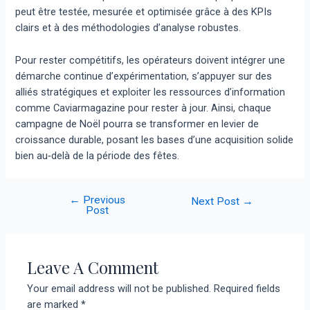
peut être testée, mesurée et optimisée grâce à des KPIs
clairs et à des méthodologies d’analyse robustes.
Pour rester compétitifs, les opérateurs doivent intégrer une
démarche continue d’expérimentation, s’appuyer sur des
alliés stratégiques et exploiter les ressources d’information
comme Caviarmagazine pour rester à jour. Ainsi, chaque
campagne de Noël pourra se transformer en levier de
croissance durable, posant les bases d’une acquisition solide
bien au‑delà de la période des fêtes.
←
Previous
Next Post
→
Post
Leave A Comment
Your email address will not be published.
Required fields
are marked
*