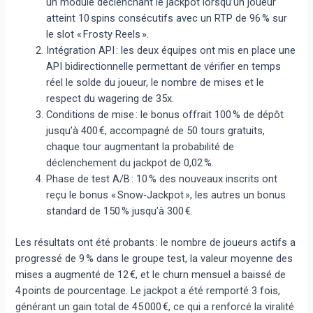
un module déclenchant le jackpot lorsqu’un joueur
atteint 10 spins consécutifs avec un RTP de 96 % sur
le slot « Frosty Reels ».
Intégration API : les deux équipes ont mis en place une
API bidirectionnelle permettant de vérifier en temps
réel le solde du joueur, le nombre de mises et le
respect du wagering de 35x.
Conditions de mise : le bonus offrait 100 % de dépôt
jusqu’à 400 €, accompagné de 50 tours gratuits,
chaque tour augmentant la probabilité de
déclenchement du jackpot de 0,02 %.
Phase de test A/B : 10 % des nouveaux inscrits ont
reçu le bonus « Snow‑Jackpot », les autres un bonus
standard de 150 % jusqu’à 300 €.
Les résultats ont été probants : le nombre de joueurs actifs a
progressé de 9 % dans le groupe test, la valeur moyenne des
mises a augmenté de 12 €, et le churn mensuel a baissé de
4 points de pourcentage. Le jackpot a été remporté 3 fois,
générant un gain total de 45 000 €, ce qui a renforcé la viralité