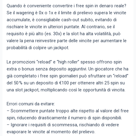
Quando è conveniente convertire i free spin in denaro reale?
Se il wagering è 0x o 1x e il limite di prelievo supera le vincite
accumulate, è consigliabile cash‑out subito, evitando di
rischiare le vincite in ulteriori puntate. Al contrario, se il
requisito è più alto (es. 30x) e la slot ha alta volatilità, può
valere la pena reinvestire parte delle vincite per aumentare le
probabilità di colpire un jackpot.
Le promozioni “reload” e “high roller” spesso offrono spin
extra o bonus senza deposito aggiuntivi. Un giocatore che ha
già completato i free spin giornalieri può sfruttare un “reload”
del 50 % su un deposito di €100 per ottenere altri 25 spin su
una slot jackpot, moltiplicando così le opportunità di vincita.
Errori comuni da evitare:
– Scommettere puntate troppo alte rispetto al valore del free
spin, riducendo drasticamente il numero di spin disponibili.
– Ignorare i requisiti di scommessa, rischiando di vedere
evaporare le vincite al momento del prelievo.