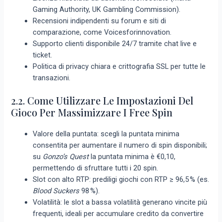
Gaming Authority, UK Gambling Commission).
Recensioni indipendenti su forum e siti di
comparazione, come Voicesforinnovation.
Supporto clienti disponibile 24/7 tramite chat live e
ticket.
Politica di privacy chiara e crittografia SSL per tutte le
transazioni.
2.2. Come Utilizzare Le Impostazioni Del
Gioco Per Massimizzare I Free Spin
Valore della puntata: scegli la puntata minima
consentita per aumentare il numero di spin disponibili;
su
Gonzo’s Quest
la puntata minima è €0,10,
permettendo di sfruttare tutti i 20 spin.
Slot con alto RTP: prediligi giochi con RTP ≥ 96,5 % (es.
Blood Suckers
98 %).
Volatilità: le slot a bassa volatilità generano vincite più
frequenti, ideali per accumulare credito da convertire