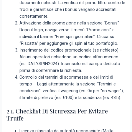
documenti richiesti. La verifica è il primo filtro contro le
frodi e garantisce che i bonus vengano accreditati
correttamente.
Attivazione della promozione nella sezione “Bonus” –
Dopo il login, naviga verso il menù “Promozioni” e
individua il banner “Free spin giornalieri”. Clicca su
“Riscatta” per aggiungere gli spin al tuo portafoglio.
Inserimento del codice promozionale (se richiesto) –
Alcuni operatori richiedono un codice alfanumerico
(es. DAILYSPIN2024). Inseriscilo nel campo dedicato
prima di confermare la richiesta.
Controllo dei termini di scommessa e dei limiti di
tempo – Leggi attentamente la sezione “Termini e
condizioni”: verifica il wagering (es. 0x per “no wager”),
il limite di prelievo (es. €100) e la scadenza (es. 48 h).
2.1. Checklist Di Sicurezza Per Evitare
Truffe
Licenza rilasciata da autorità riconosciute (Malta