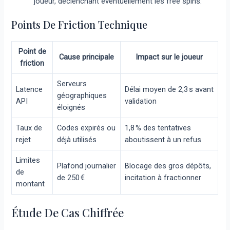
joueur, déclenchant éventuellement les free spins.
Points De Friction Technique
Point de
Cause principale
Impact sur le joueur
friction
Serveurs
Latence
Délai moyen de 2,3 s avant
géographiques
API
validation
éloignés
Taux de
Codes expirés ou
1,8 % des tentatives
rejet
déjà utilisés
aboutissent à un refus
Limites
Plafond journalier
Blocage des gros dépôts,
de
de 250 €
incitation à fractionner
montant
Étude De Cas Chiffrée