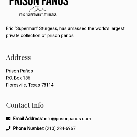
Eric “Superman” Sturgess, has amassed the world’s largest
private collection of prison paños.
Address
Prison Paños
P.O. Box 186
Floresville, Texas 78114
Contact Info
Email Address:
info@prisonpanos.com
Phone Number:
(210) 284-6967