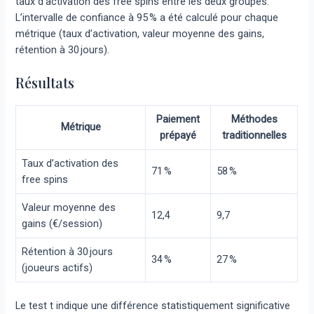
taux d’activation des free spins entre les deux groupes.
L’intervalle de confiance à 95 % a été calculé pour chaque
métrique (taux d’activation, valeur moyenne des gains,
rétention à 30 jours).
Résultats
Paiement
Méthodes
Métrique
prépayé
traditionnelles
Taux d’activation des
71 %
58 %
free spins
Valeur moyenne des
12,4
9,7
gains (€/session)
Rétention à 30 jours
34 %
27 %
(joueurs actifs)
Le test t indique une différence statistiquement significative