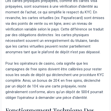
Les cartes physiques prépayées, comme les cartes Visa
prépayées, sont soumises à une vérification d’identité au
moment de l’achat, ce qui simplifie le respect du KYC. En
revanche, les cartes virtuelles (ex. Paysafecard) sont émises
via des points de vente ou en ligne, avec un niveau de
vérification variable selon le pays. Cette différence se traduit
par des obligations distinctes : les cartes physiques
nécessitent souvent un enregistrement du titulaire, tandis
que les cartes virtuelles peuvent rester partiellement
anonymes tant que le plafond de dépôt n’est pas dépassé.
Pour les opérateurs de casino, cela signifie que les
campagnes de free spins doivent être calibrées pour rester
sous les seuils de dépôt qui déclenchent une procédure KYC
complète. Ainsi, un bonus de 20 € en free spins, déclenché
par un dépôt de 10 € via une carte prépayée, reste
généralement conforme, alors qu’un dépôt de 500 € pourrait
obliger l’opérateur à demander une pièce d’identité.
Fonctionnement Technique Des