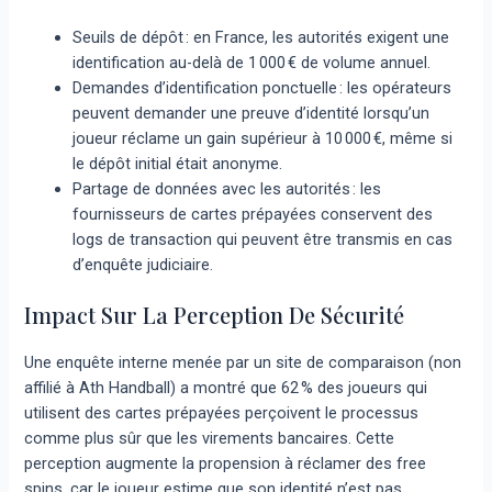
Seuils de dépôt : en France, les autorités exigent une
identification au-delà de 1 000 € de volume annuel.
Demandes d’identification ponctuelle : les opérateurs
peuvent demander une preuve d’identité lorsqu’un
joueur réclame un gain supérieur à 10 000 €, même si
le dépôt initial était anonyme.
Partage de données avec les autorités : les
fournisseurs de cartes prépayées conservent des
logs de transaction qui peuvent être transmis en cas
d’enquête judiciaire.
Impact Sur La Perception De Sécurité
Une enquête interne menée par un site de comparaison (non
affilié à Ath Handball) a montré que 62 % des joueurs qui
utilisent des cartes prépayées perçoivent le processus
comme plus sûr que les virements bancaires. Cette
perception augmente la propension à réclamer des free
spins, car le joueur estime que son identité n’est pas