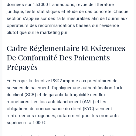
données sur 150 000 transactions, revue de littérature
juridique, tests statistiques et étude de cas concrète. Chaque
section s’appuie sur des faits mesurables afin de fournir aux
opérateurs des recommandations basées sur l’évidence
plutôt que sur le marketing pur.
Cadre Réglementaire Et Exigences
De Conformité Des Paiements
Prépayés
En Europe, la directive PSD2 impose aux prestataires de
services de paiement d’appliquer une authentification forte
du client (SCA) et de garantir la traçabilité des flux
monétaires. Les lois anti‑blanchiment (AML) et les
obligations de connaissance du client (KYC) viennent
renforcer ces exigences, notamment pour les montants
supérieurs à 1 000 €.