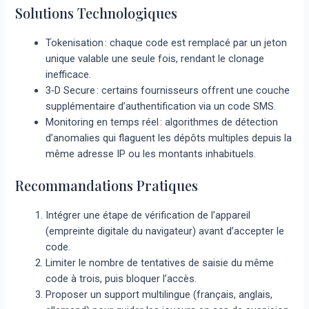
Solutions Technologiques
Tokenisation : chaque code est remplacé par un jeton
unique valable une seule fois, rendant le clonage
inefficace.
3‑D Secure : certains fournisseurs offrent une couche
supplémentaire d’authentification via un code SMS.
Monitoring en temps réel : algorithmes de détection
d’anomalies qui flaguent les dépôts multiples depuis la
même adresse IP ou les montants inhabituels.
Recommandations Pratiques
Intégrer une étape de vérification de l’appareil
(empreinte digitale du navigateur) avant d’accepter le
code.
Limiter le nombre de tentatives de saisie du même
code à trois, puis bloquer l’accès.
Proposer un support multilingue (français, anglais,