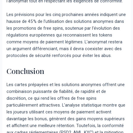
l’anonymat tout en respectant les exigences de conformité.
Les prévisions pour les cinq prochaines années indiquent une
hausse de 45 % de l’utilisation des solutions anonymes dans
les promotions de free spins, soutenue par l’évolution des
régulations européennes qui reconnaissent les tokens
comme moyens de paiement légitimes. L’anonymat restera
un argument différenciant, mais il devra coexister avec des
protocoles de sécurité renforcés pour éviter les abus.
Conclusion
Les cartes prépayées et les solutions anonymes offrent une
combinaison puissante de fiabilité, de rapidité et de
discrétion, ce qui rend les offres de free spins
particulièrement attractives. L’analyse statistique montre que
les joueurs utilisant ces moyens de paiement activent
davantage les bonus, génèrent des gains moyens supérieurs
et affichent une meilleure rétention. Toutefois, la conformité
aux cadres réglementaires (PSD2, AML, KYC) et la mitigation