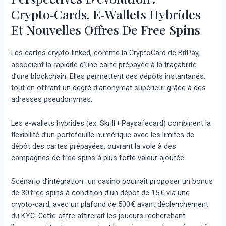
Crypto‑cards, E‑wallets Hybrides
Et Nouvelles Offres De Free Spins
Les cartes crypto‑linked, comme la CryptoCard de BitPay,
associent la rapidité d’une carte prépayée à la traçabilité
d’une blockchain. Elles permettent des dépôts instantanés,
tout en offrant un degré d’anonymat supérieur grâce à des
adresses pseudonymes.
Les e‑wallets hybrides (ex. Skrill + Paysafecard) combinent la
flexibilité d’un portefeuille numérique avec les limites de
dépôt des cartes prépayées, ouvrant la voie à des
campagnes de free spins à plus forte valeur ajoutée.
Scénario d’intégration : un casino pourrait proposer un bonus
de 30 free spins à condition d’un dépôt de 15 € via une
crypto‑card, avec un plafond de 500 € avant déclenchement
du KYC. Cette offre attirerait les joueurs recherchant