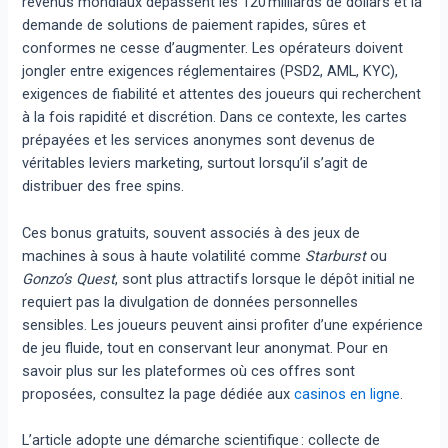
revenus mondiaux dépassent les 120 milliards de dollars et la
demande de solutions de paiement rapides, sûres et
conformes ne cesse d’augmenter. Les opérateurs doivent
jongler entre exigences réglementaires (PSD2, AML, KYC),
exigences de fiabilité et attentes des joueurs qui recherchent
à la fois rapidité et discrétion. Dans ce contexte, les cartes
prépayées et les services anonymes sont devenus de
véritables leviers marketing, surtout lorsqu’il s’agit de
distribuer des free spins.
Ces bonus gratuits, souvent associés à des jeux de
machines à sous à haute volatilité comme
Starburst
ou
Gonzo’s Quest
, sont plus attractifs lorsque le dépôt initial ne
requiert pas la divulgation de données personnelles
sensibles. Les joueurs peuvent ainsi profiter d’une expérience
de jeu fluide, tout en conservant leur anonymat. Pour en
savoir plus sur les plateformes où ces offres sont
proposées, consultez la page dédiée aux
casinos en ligne
.
L’article adopte une démarche scientifique : collecte de