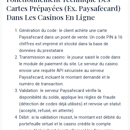
Cartes Prépayées (ex. Paysafecard)
Dans Les Casinos En Ligne
Génération du code : le client achète une carte
Paysafecard dans un point de vente. Un code PIN à 16
chiffres est imprimé et stocké dans la base de
données du prestataire.
Transmission au casino : le joueur saisit le code dans
le module de paiement du site. Le serveur du casino
envoie une requête API sécurisée au serveur
Paysafecard, incluant le montant demandé et le
numéro de transaction.
Validation : le serveur Paysafecard vérifie la
disponibilité du solde, applique les règles de fraude
(détection de codes déjà utilisés) et renvoie un statut
(accepté, refusé, en attente).
Débit : si la validation réussit, le montant est débité du
portefeuille virtuel et le casino crédite le compte