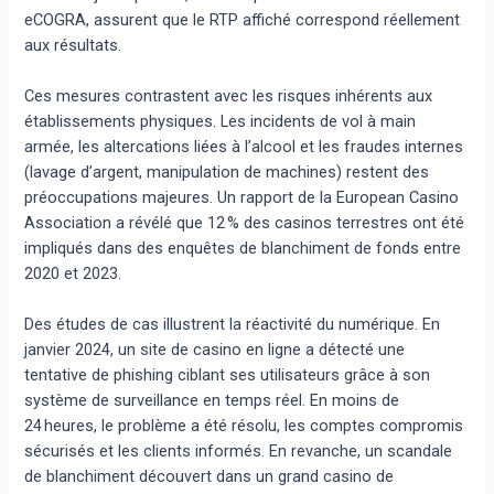
eCOGRA, assurent que le RTP affiché correspond réellement
aux résultats.
Ces mesures contrastent avec les risques inhérents aux
établissements physiques. Les incidents de vol à main
armée, les altercations liées à l’alcool et les fraudes internes
(lavage d’argent, manipulation de machines) restent des
préoccupations majeures. Un rapport de la European Casino
Association a révélé que 12 % des casinos terrestres ont été
impliqués dans des enquêtes de blanchiment de fonds entre
2020 et 2023.
Des études de cas illustrent la réactivité du numérique. En
janvier 2024, un site de casino en ligne a détecté une
tentative de phishing ciblant ses utilisateurs grâce à son
système de surveillance en temps réel. En moins de
24 heures, le problème a été résolu, les comptes compromis
sécurisés et les clients informés. En revanche, un scandale
de blanchiment découvert dans un grand casino de