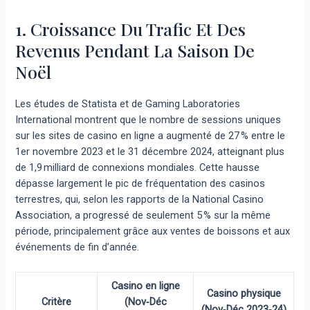
1. Croissance Du Trafic Et Des
Revenus Pendant La Saison De
Noël
Les études de Statista et de Gaming Laboratories
International montrent que le nombre de sessions uniques
sur les sites de casino en ligne a augmenté de 27 % entre le
1er novembre 2023 et le 31 décembre 2024, atteignant plus
de 1,9 milliard de connexions mondiales. Cette hausse
dépasse largement le pic de fréquentation des casinos
terrestres, qui, selon les rapports de la National Casino
Association, a progressé de seulement 5 % sur la même
période, principalement grâce aux ventes de boissons et aux
événements de fin d’année.
Casino en ligne
Casino physique
Critère
(Nov‑Déc
(Nov‑Déc 2023‑24)