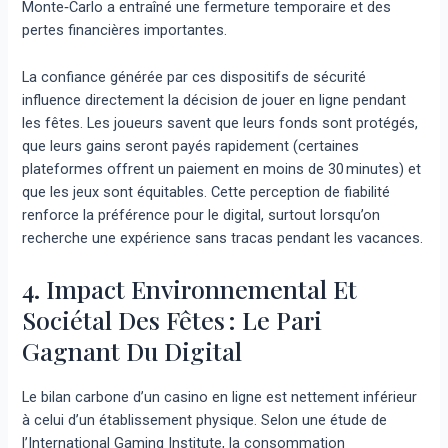
Monte‑Carlo a entraîné une fermeture temporaire et des
pertes financières importantes.
La confiance générée par ces dispositifs de sécurité
influence directement la décision de jouer en ligne pendant
les fêtes. Les joueurs savent que leurs fonds sont protégés,
que leurs gains seront payés rapidement (certaines
plateformes offrent un paiement en moins de 30 minutes) et
que les jeux sont équitables. Cette perception de fiabilité
renforce la préférence pour le digital, surtout lorsqu’on
recherche une expérience sans tracas pendant les vacances.
4. Impact Environnemental Et
Sociétal Des Fêtes : Le Pari
Gagnant Du Digital
Le bilan carbone d’un casino en ligne est nettement inférieur
à celui d’un établissement physique. Selon une étude de
l’International Gaming Institute, la consommation