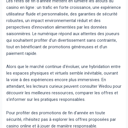
Les fêtes de fin d’année mettent en lumière les atouts du
casino en ligne : un trafic en forte croissance, une expérience
utilisateur fluide et personnalisée, des garanties de sécurité
robustes, un impact environnemental réduit et des
perspectives d’innovation alimentées par les données
saisonnières. Le numérique répond aux attentes des joueurs
qui souhaitent profiter d’un divertissement sans contrainte,
tout en bénéficiant de promotions généreuses et d’un
paiement rapide.
Alors que le marché continue d’évoluer, une hybridation entre
les espaces physiques et virtuels semble inévitable, ouvrant
la voie à des expériences encore plus immersives. En
attendant, les lecteurs curieux peuvent consulter Wedou pour
découvrir les meilleures ressources, comparer les offres et
s’informer sur les pratiques responsables.
Pour profiter des promotions de fin d’année en toute
sécurité, n’hésitez pas à explorer les offres proposées par
casino online et à jouer de manière responsable.