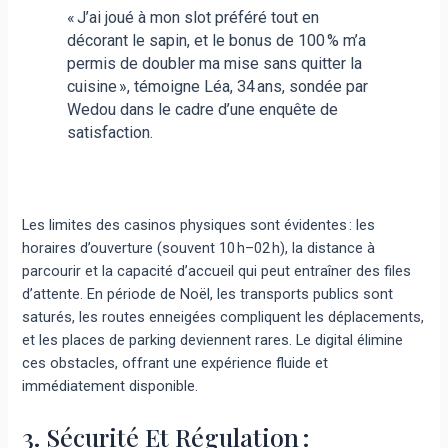
« J’ai joué à mon slot préféré tout en
décorant le sapin, et le bonus de 100 % m’a
permis de doubler ma mise sans quitter la
cuisine », témoigne Léa, 34 ans, sondée par
Wedou dans le cadre d’une enquête de
satisfaction.
Les limites des casinos physiques sont évidentes : les
horaires d’ouverture (souvent 10 h–02 h), la distance à
parcourir et la capacité d’accueil qui peut entraîner des files
d’attente. En période de Noël, les transports publics sont
saturés, les routes enneigées compliquent les déplacements,
et les places de parking deviennent rares. Le digital élimine
ces obstacles, offrant une expérience fluide et
immédiatement disponible.
3. Sécurité Et Régulation :