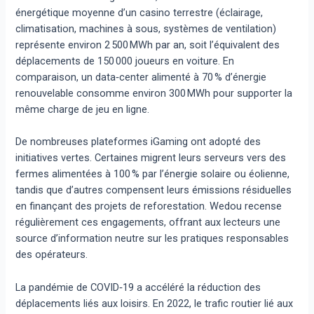
énergétique moyenne d’un casino terrestre (éclairage,
climatisation, machines à sous, systèmes de ventilation)
représente environ 2 500 MWh par an, soit l’équivalent des
déplacements de 150 000 joueurs en voiture. En
comparaison, un data‑center alimenté à 70 % d’énergie
renouvelable consomme environ 300 MWh pour supporter la
même charge de jeu en ligne.
De nombreuses plateformes iGaming ont adopté des
initiatives vertes. Certaines migrent leurs serveurs vers des
fermes alimentées à 100 % par l’énergie solaire ou éolienne,
tandis que d’autres compensent leurs émissions résiduelles
en finançant des projets de reforestation. Wedou recense
régulièrement ces engagements, offrant aux lecteurs une
source d’information neutre sur les pratiques responsables
des opérateurs.
La pandémie de COVID‑19 a accéléré la réduction des
déplacements liés aux loisirs. En 2022, le trafic routier lié aux