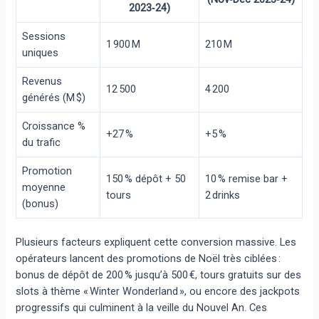
2023‑24)
Sessions
1 900 M
210 M
uniques
Revenus
12 500
4 200
générés (M $)
Croissance %
+27 %
+5 %
du trafic
Promotion
150 % dépôt + 50
10 % remise bar +
moyenne
tours
2 drinks
(bonus)
Plusieurs facteurs expliquent cette conversion massive. Les
opérateurs lancent des promotions de Noël très ciblées :
bonus de dépôt de 200 % jusqu’à 500 €, tours gratuits sur des
slots à thème « Winter Wonderland », ou encore des jackpots
progressifs qui culminent à la veille du Nouvel An. Ces