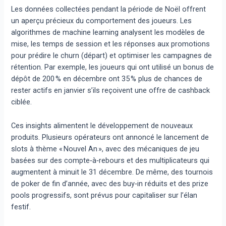
Les données collectées pendant la période de Noël offrent
un aperçu précieux du comportement des joueurs. Les
algorithmes de machine learning analysent les modèles de
mise, les temps de session et les réponses aux promotions
pour prédire le churn (départ) et optimiser les campagnes de
rétention. Par exemple, les joueurs qui ont utilisé un bonus de
dépôt de 200 % en décembre ont 35 % plus de chances de
rester actifs en janvier s’ils reçoivent une offre de cashback
ciblée.
Ces insights alimentent le développement de nouveaux
produits. Plusieurs opérateurs ont annoncé le lancement de
slots à thème « Nouvel An », avec des mécaniques de jeu
basées sur des compte‑à‑rebours et des multiplicateurs qui
augmentent à minuit le 31 décembre. De même, des tournois
de poker de fin d’année, avec des buy‑in réduits et des prize
pools progressifs, sont prévus pour capitaliser sur l’élan
festif.