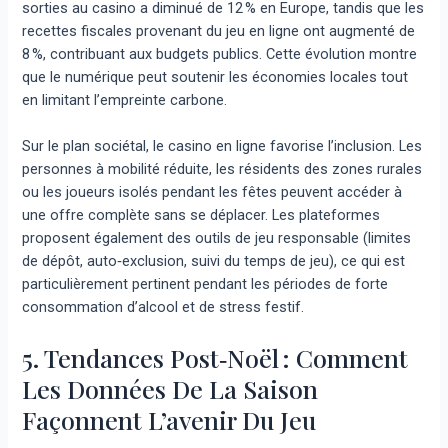
sorties au casino a diminué de 12 % en Europe, tandis que les
recettes fiscales provenant du jeu en ligne ont augmenté de
8 %, contribuant aux budgets publics. Cette évolution montre
que le numérique peut soutenir les économies locales tout
en limitant l’empreinte carbone.
Sur le plan sociétal, le casino en ligne favorise l’inclusion. Les
personnes à mobilité réduite, les résidents des zones rurales
ou les joueurs isolés pendant les fêtes peuvent accéder à
une offre complète sans se déplacer. Les plateformes
proposent également des outils de jeu responsable (limites
de dépôt, auto‑exclusion, suivi du temps de jeu), ce qui est
particulièrement pertinent pendant les périodes de forte
consommation d’alcool et de stress festif.
5. Tendances Post‑Noël : Comment
Les Données De La Saison
Façonnent L’avenir Du Jeu