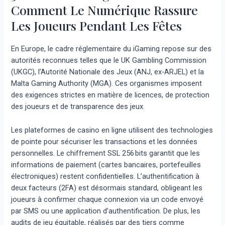
Comment Le Numérique Rassure
Les Joueurs Pendant Les Fêtes
En Europe, le cadre réglementaire du iGaming repose sur des
autorités reconnues telles que le UK Gambling Commission
(UKGC), l’Autorité Nationale des Jeux (ANJ, ex‑ARJEL) et la
Malta Gaming Authority (MGA). Ces organismes imposent
des exigences strictes en matière de licences, de protection
des joueurs et de transparence des jeux.
Les plateformes de casino en ligne utilisent des technologies
de pointe pour sécuriser les transactions et les données
personnelles. Le chiffrement SSL 256 bits garantit que les
informations de paiement (cartes bancaires, portefeuilles
électroniques) restent confidentielles. L’authentification à
deux facteurs (2FA) est désormais standard, obligeant les
joueurs à confirmer chaque connexion via un code envoyé
par SMS ou une application d’authentification. De plus, les
audits de jeu équitable, réalisés par des tiers comme