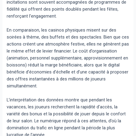
incitations sont souvent accompagnées de programmes de
fidélité qui offrent des points doublés pendant les fêtes,
renforçant l’engagement.
En comparaison, les casinos physiques misent sur des
soirées à thème, des buffets et des spectacles. Bien que ces
actions créent une atmosphère festive, elles ne génèrent pas
le même effet de levier financier. Le coût d’organisation
(animation, personnel supplémentaire, approvisionnement en
boissons) réduit la marge bénéficiaire, alors que le digital
bénéficie d’économies d’échelle et d’une capacité à proposer
des offres instantanées à des millions de joueurs
simultanément.
L’interprétation des données montre que pendant les
vacances, les joueurs recherchent la rapidité d’accès, la
variété des bonus et la possibilité de jouer depuis le confort
de leur salon. Le numérique répond à ces attentes, d’où la
domination du trafic en ligne pendant la période la plus
lucrative de l’année.