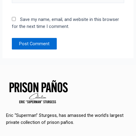
Save my name, email, and website in this browser
for the next time I comment.
Eric “Superman” Sturgess, has amassed the world’s largest
private collection of prison paños.