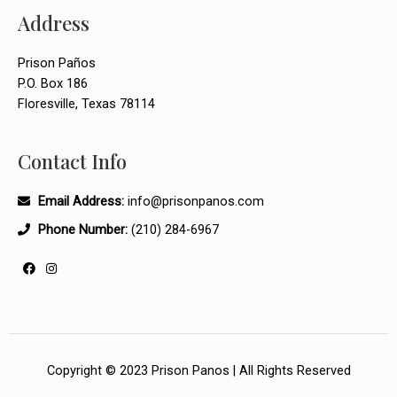
Address
Prison Paños
P.O. Box 186
Floresville, Texas 78114
Contact Info
Email Address:
info@prisonpanos.com
Phone Number:
(210) 284-6967
F
I
a
n
c
s
e
t
b
a
o
g
o
r
k
a
m
Copyright © 2023 Prison Panos | All Rights Reserved