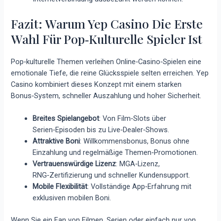
Fazit: Warum Yep Casino Die Erste
Wahl Für Pop‑kulturelle Spieler Ist
Pop‑kulturelle Themen verleihen Online‑Casino‑Spielen eine
emotionale Tiefe, die reine Glücksspiele selten erreichen. Yep
Casino kombiniert dieses Konzept mit einem starken
Bonus‑System, schneller Auszahlung und hoher Sicherheit.
Breites Spielangebot
: Von Film‑Slots über
Serien‑Episoden bis zu Live‑Dealer‑Shows.
Attraktive Boni
: Willkommensbonus, Bonus ohne
Einzahlung und regelmäßige Themen‑Promotionen.
Vertrauenswürdige Lizenz
: MGA‑Lizenz,
RNG‑Zertifizierung und schneller Kundensupport.
Mobile Flexibilität
: Vollständige App‑Erfahrung mit
exklusiven mobilen Boni.
Wenn Sie ein Fan von Filmen, Serien oder einfach nur von