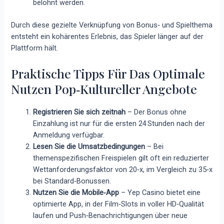
belohnt werden.
Durch diese gezielte Verknüpfung von Bonus‑ und Spielthema
entsteht ein kohärentes Erlebnis, das Spieler länger auf der
Plattform hält.
Praktische Tipps Für Das Optimale
Nutzen Pop‑kultureller Angebote
Registrieren Sie sich zeitnah
– Der Bonus ohne
Einzahlung ist nur für die ersten 24 Stunden nach der
Anmeldung verfügbar.
Lesen Sie die Umsatzbedingungen
– Bei
themenspezifischen Freispielen gilt oft ein reduzierter
Wettanforderungsfaktor von 20‑x, im Vergleich zu 35‑x
bei Standard‑Bonussen.
Nutzen Sie die Mobile‑App
– Yep Casino bietet eine
optimierte App, in der Film‑Slots in voller HD‑Qualität
laufen und Push‑Benachrichtigungen über neue