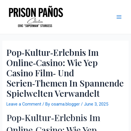
Skip
Post
Main
to
navigation
Men
content
Pop‑Kultur‑Erlebnis Im
Online‑Casino: Wie Yep
Casino Film‑ Und
Serien‑Themen In Spannende
Spielwelten Verwandelt
Leave a Comment
/ By
osama.blogger
/
June 3, 2025
Pop‑Kultur‑Erlebnis Im
Online‑Casino: Wie Yep