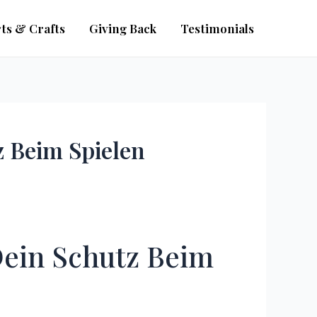
ts & Crafts
Giving Back
Testimonials
z Beim Spielen
Dein Schutz Beim