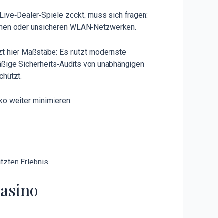
Live‑Dealer‑Spiele zockt, muss sich fragen:
suchen oder unsicheren WLAN‑Netzwerken.
tzt hier Maßstäbe: Es nutzt modernste
äßige Sicherheits‑Audits von unabhängigen
chützt.
iko weiter minimieren:
tzten Erlebnis.
Casino