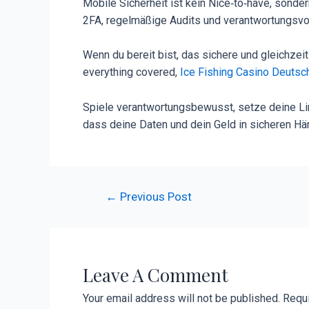
Mobile Sicherheit ist kein Nice‑to‑have, sonde
2FA, regelmäßige Audits und verantwortungsvol
Wenn du bereit bist, das sichere und gleichzei
everything covered,
Ice Fishing Casino Deutsc
Spiele verantwortungsbewusst, setze deine Lim
dass deine Daten und dein Geld in sicheren Hän
←
Previous Post
Leave A Comment
Your email address will not be published.
Requi