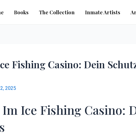
e
Books
The Collection
Inmate Artists
Ar
Ice Fishing Casino: Dein Schut
2, 2025
 Im Ice Fishing Casino: 
s