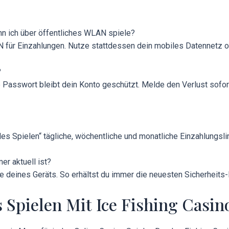
nn ich über öffentliches WLAN spiele?
 für Einzahlungen. Nutze stattdessen dein mobiles Datennetz 
?
te Passwort bleibt dein Konto geschützt. Melde den Verlust sofo
les Spielen“ tägliche, wöchentliche und monatliche Einzahlungsli
er aktuell ist?
e deines Geräts. So erhältst du immer die neuesten Sicherheits
s Spielen Mit Ice Fishing Casin