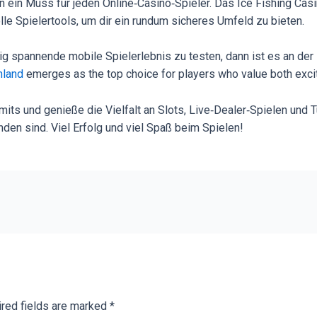
rn ein Muss für jeden Online‑Casino‑Spieler. Das Ice Fishing Ca
le Spielertools, um dir ein rundum sicheres Umfeld zu bieten.
tig spannende mobile Spielerlebnis zu testen, dann ist es an der
hland
emerges as the top choice for players who value both exci
its und genieße die Vielfalt an Slots, Live‑Dealer‑Spielen und 
den sind. Viel Erfolg und viel Spaß beim Spielen!
red fields are marked
*