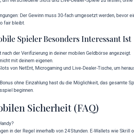
en, um verschiedene Slots und Live‑Dealer‑Spiele zu testen, ohne
ingungen: Der Gewinn muss 30‑fach umgesetzt werden, bevor ein
 fair bleibt.
ile Spieler Besonders Interessant Ist
t nach der Verifizierung in deiner mobilen Geldbörse angezeigt.
 nicht mit deinem eigenen.
Slots von NetEnt, Microgaming und Live‑Dealer‑Tische, um herau
nus ohne Einzahlung hast du die Möglichkeit, das gesamte Spiel
sspiel beginnen.
bilen Sicherheit (FAQ)
 Handy?
gen in der Regel innerhalb von 24 Stunden. E‑Wallets wie Skrill 