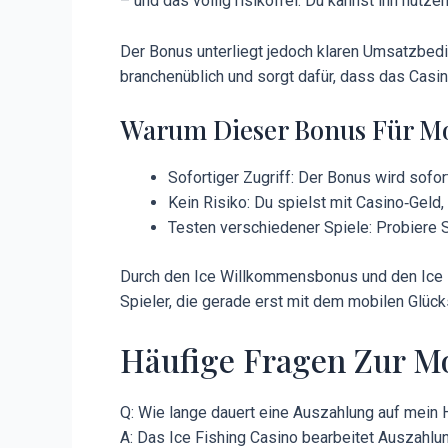
– und das völlig risikofrei. Du kannst ihn nutz
Der Bonus unterliegt jedoch klaren Umsatzbed
branchenüblich und sorgt dafür, dass das Casino
Warum Dieser Bonus Für Mob
Sofortiger Zugriff: Der Bonus wird sofor
Kein Risiko: Du spielst mit Casino‑Geld,
Testen verschiedener Spiele: Probiere 
Durch den Ice Willkommensbonus und den Ice Bo
Spieler, die gerade erst mit dem mobilen Glück
Häufige Fragen Zur Mo
Q: Wie lange dauert eine Auszahlung auf mein
A: Das Ice Fishing Casino bearbeitet Auszahlun