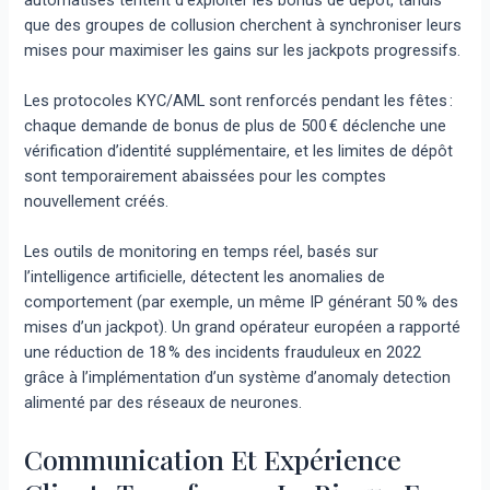
que des groupes de collusion cherchent à synchroniser leurs
mises pour maximiser les gains sur les jackpots progressifs.
Les protocoles KYC/AML sont renforcés pendant les fêtes :
chaque demande de bonus de plus de 500 € déclenche une
vérification d’identité supplémentaire, et les limites de dépôt
sont temporairement abaissées pour les comptes
nouvellement créés.
Les outils de monitoring en temps réel, basés sur
l’intelligence artificielle, détectent les anomalies de
comportement (par exemple, un même IP générant 50 % des
mises d’un jackpot). Un grand opérateur européen a rapporté
une réduction de 18 % des incidents frauduleux en 2022
grâce à l’implémentation d’un système d’anomaly detection
alimenté par des réseaux de neurones.
Communication Et Expérience