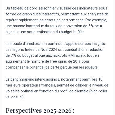
Un tableau de bord saisonnier visualise ces indicateurs sous
forme de graphiques interactifs, permettant aux analystes de
repérer rapidement les écarts de performance. Par exemple,
une hausse inattendue du taux de conversion de 5 % peut
signaler une sous‑estimation du budget buffer.
La boucle d’amélioration continue s’appuie sur ces insights.
Les leçons tirées de Noël 2024 ont conduit à une réduction
de 7 % du budget alloué aux jackpots « Miracle », tout en
augmentant le nombre de free spins de 20 % pour
compenser le potentiel de perte perçue par les joueurs.
Le benchmarking inter‑cassinos, notamment parmi les 10
meilleurs opérateurs français, permet de calibrer le niveau de
volatilité optimal en fonction du profil de clientèle (high‑roller
vs. casual).
Perspectives 2025‑2026 :