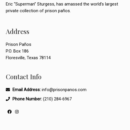
Eric “Superman” Sturgess, has amassed the world’s largest
private collection of prison paños.
Address
Prison Paños
P.O. Box 186
Floresville, Texas 78114
Contact Info
Email Address:
info@prisonpanos.com
Phone Number:
(210) 284-6967
F
I
a
n
c
s
e
t
b
a