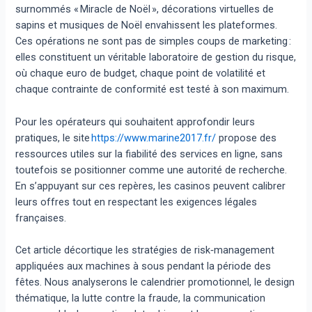
surnommés « Miracle de Noël », décorations virtuelles de
sapins et musiques de Noël envahissent les plateformes.
Ces opérations ne sont pas de simples coups de marketing :
elles constituent un véritable laboratoire de gestion du risque,
où chaque euro de budget, chaque point de volatilité et
chaque contrainte de conformité est testé à son maximum.
Pour les opérateurs qui souhaitent approfondir leurs
pratiques, le site
https://www.marine2017.fr/
propose des
ressources utiles sur la fiabilité des services en ligne, sans
toutefois se positionner comme une autorité de recherche.
En s’appuyant sur ces repères, les casinos peuvent calibrer
leurs offres tout en respectant les exigences légales
françaises.
Cet article décortique les stratégies de risk‑management
appliquées aux machines à sous pendant la période des
fêtes. Nous analyserons le calendrier promotionnel, le design
thématique, la lutte contre la fraude, la communication