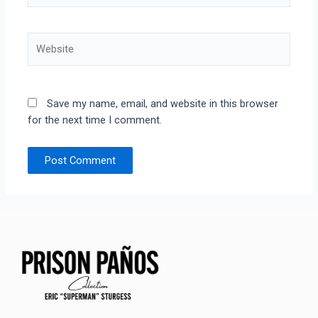
Website
Save my name, email, and website in this browser
for the next time I comment.