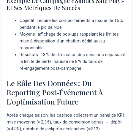
Exemple De Campagne « Santa’s Safe Play »
Et Ses Métriques De Succès
Objectif : réduire les comportements à risque de 15 %
pendant le pic de Noël.
Moyens : affichage de pop‑ups rappelant les limites,
mise à disposition d’un chatbot dédié au jeu
responsable.
Résultats : 13 % de diminution des sessions dépassant
la limite de perte, hausse de 8 % du taux de
ré‑engagement post‑campagne.
Le Rôle Des Données : Du
Reporting Post‑événement À
L’optimisation Future
Après chaque saison, les casinos collectent un panel de KPI :
mise moyenne (≈ 2,3 €), taux de conversion bonus → dépôt
(≈ 42 %), nombre de jackpots déclenchés (≈ 312).