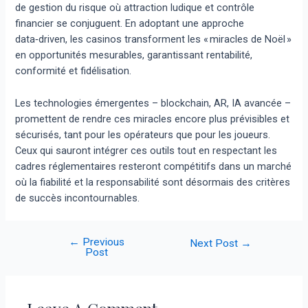
de gestion du risque où attraction ludique et contrôle
financier se conjuguent. En adoptant une approche
data‑driven, les casinos transforment les « miracles de Noël »
en opportunités mesurables, garantissant rentabilité,
conformité et fidélisation.
Les technologies émergentes – blockchain, AR, IA avancée –
promettent de rendre ces miracles encore plus prévisibles et
sécurisés, tant pour les opérateurs que pour les joueurs.
Ceux qui sauront intégrer ces outils tout en respectant les
cadres réglementaires resteront compétitifs dans un marché
où la fiabilité et la responsabilité sont désormais des critères
de succès incontournables.
←
Previous
Next Post
→
Post