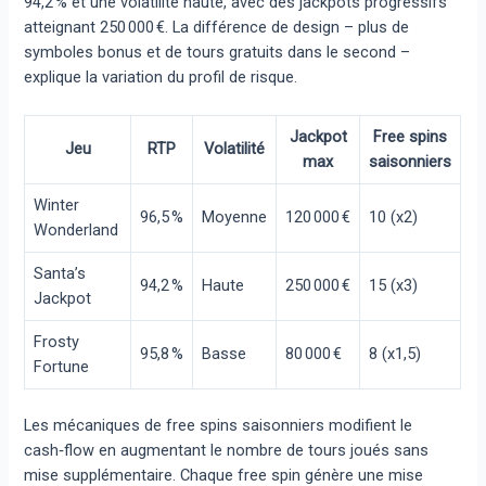
94,2 % et une volatilité haute, avec des jackpots progressifs
atteignant 250 000 €. La différence de design – plus de
symboles bonus et de tours gratuits dans le second –
explique la variation du profil de risque.
Jackpot
Free spins
Jeu
RTP
Volatilité
max
saisonniers
Winter
96,5 %
Moyenne
120 000 €
10 (x2)
Wonderland
Santa’s
94,2 %
Haute
250 000 €
15 (x3)
Jackpot
Frosty
95,8 %
Basse
80 000 €
8 (x1,5)
Fortune
Les mécaniques de free spins saisonniers modifient le
cash‑flow en augmentant le nombre de tours joués sans
mise supplémentaire. Chaque free spin génère une mise