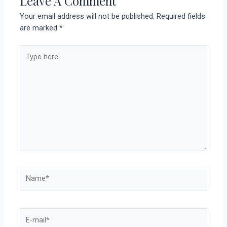
Leave A Comment
Your email address will not be published.
Required fields
are marked
*
Type
here..
Name*
E-
mail*