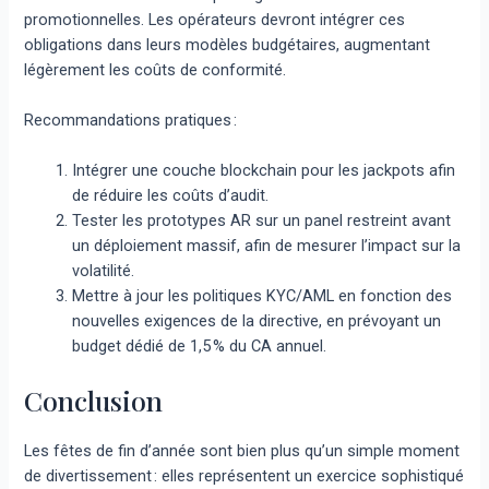
promotionnelles. Les opérateurs devront intégrer ces
obligations dans leurs modèles budgétaires, augmentant
légèrement les coûts de conformité.
Recommandations pratiques :
Intégrer une couche blockchain pour les jackpots afin
de réduire les coûts d’audit.
Tester les prototypes AR sur un panel restreint avant
un déploiement massif, afin de mesurer l’impact sur la
volatilité.
Mettre à jour les politiques KYC/AML en fonction des
nouvelles exigences de la directive, en prévoyant un
budget dédié de 1,5 % du CA annuel.
Conclusion
Les fêtes de fin d’année sont bien plus qu’un simple moment
de divertissement : elles représentent un exercice sophistiqué