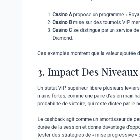
Casino A
propose un programme « Royal 
Casino B
mise sur des tournois VIP mens
Casino C
se distingue par un service de 
Diamond.
Ces exemples montrent que la valeur ajoutée d
3. Impact Des Niveaux
Un statut VIP supérieur libère plusieurs levier
mains fortes, comme une paire d’as en main ha
probabilité de victoire, qui reste dictée par le
Le cashback agit comme un amortisseur de perte
durée de la session et donne davantage d’oppor
tester des stratégies de « mise progressive » 