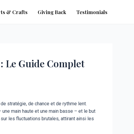
ts & Crafts
Giving Back
Testimonials
 : Le Guide Complet
de stratégie, de chance et de rythme lent.
– une main haute et une main basse – et le but
ur les fluctuations brutales, attirant ainsi les