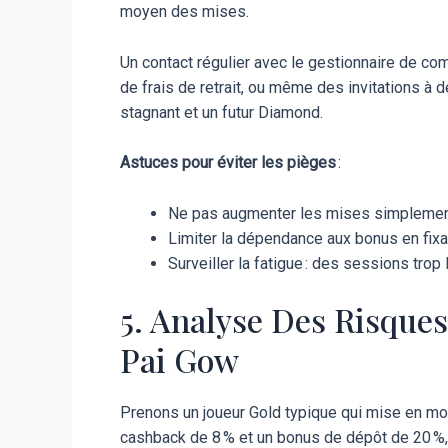
moyen des mises.
Un contact régulier avec le gestionnaire de co
de frais de retrait, ou même des invitations à 
stagnant et un futur Diamond.
Astuces pour éviter les pièges
:
Ne pas augmenter les mises simplement po
Limiter la dépendance aux bonus en fixa
Surveiller la fatigue : des sessions tro
5. Analyse Des Risque
Pai Gow
Prenons un joueur Gold typique qui mise en moy
cashback de 8 % et un bonus de dépôt de 20 %, l