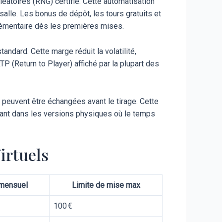
léatoires (RNG) certifié. Cette automatisation
salle. Les bonus de dépôt, les tours gratuits et
plémentaire dès les premières mises.
andard. Cette marge réduit la volatilité,
P (Return to Player) affiché par la plupart des
 peuvent être échangées avant le tirage. Cette
istant dans les versions physiques où le temps
irtuels
mensuel
Limite de mise max
100 €