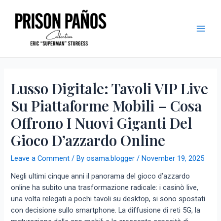
Skip
Post
Main
to
navigation
Men
content
Lusso Digitale: Tavoli VIP Live
Su Piattaforme Mobili – Cosa
Offrono I Nuovi Giganti Del
Gioco D’azzardo Online
Leave a Comment
/ By
osama.blogger
/
November 19, 2025
Negli ultimi cinque anni il panorama del gioco d’azzardo
online ha subito una trasformazione radicale: i casinò live,
una volta relegati a pochi tavoli su desktop, si sono spostati
con decisione sullo smartphone. La diffusione di reti 5G, la