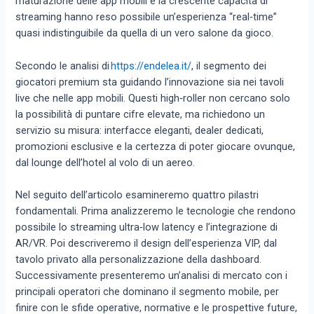
maturazione delle app mobili e la crescente capacità di
streaming hanno reso possibile un’esperienza “real‑time”
quasi indistinguibile da quella di un vero salone da gioco.
Secondo le analisi di
https://endelea.it/
, il segmento dei
giocatori premium sta guidando l’innovazione sia nei tavoli
live che nelle app mobili. Questi high‑roller non cercano solo
la possibilità di puntare cifre elevate, ma richiedono un
servizio su misura: interfacce eleganti, dealer dedicati,
promozioni esclusive e la certezza di poter giocare ovunque,
dal lounge dell’hotel al volo di un aereo.
Nel seguito dell’articolo esamineremo quattro pilastri
fondamentali. Prima analizzeremo le tecnologie che rendono
possibile lo streaming ultra‑low latency e l’integrazione di
AR/VR. Poi descriveremo il design dell’esperienza VIP, dal
tavolo privato alla personalizzazione della dashboard.
Successivamente presenteremo un’analisi di mercato con i
principali operatori che dominano il segmento mobile, per
finire con le sfide operative, normative e le prospettive future,