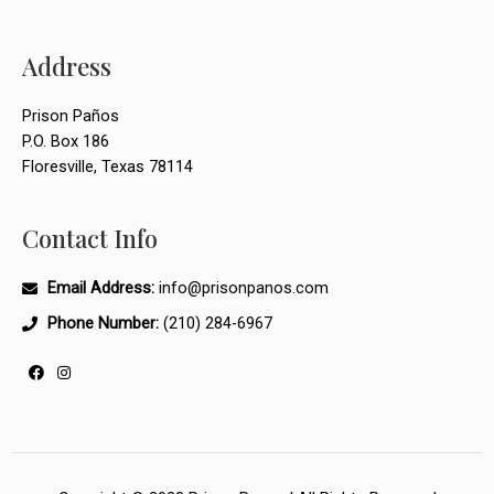
Address
Prison Paños
P.O. Box 186
Floresville, Texas 78114
Contact Info
Email Address:
info@prisonpanos.com
Phone Number:
(210) 284-6967
F
I
a
n
c
s
e
t
b
a
o
g
o
r
k
a
m