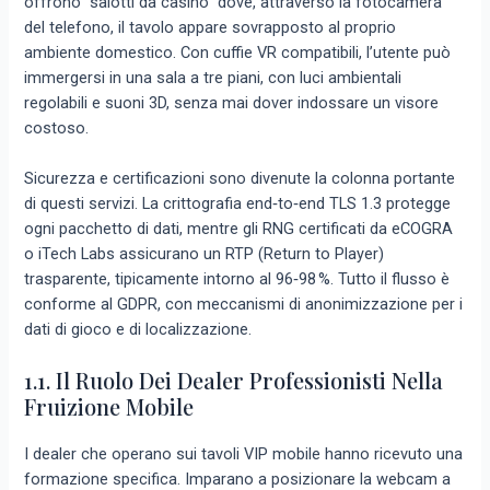
offrono “salotti da casinò” dove, attraverso la fotocamera
del telefono, il tavolo appare sovrapposto al proprio
ambiente domestico. Con cuffie VR compatibili, l’utente può
immergersi in una sala a tre piani, con luci ambientali
regolabili e suoni 3D, senza mai dover indossare un visore
costoso.
Sicurezza e certificazioni sono divenute la colonna portante
di questi servizi. La crittografia end‑to‑end TLS 1.3 protegge
ogni pacchetto di dati, mentre gli RNG certificati da eCOGRA
o iTech Labs assicurano un RTP (Return to Player)
trasparente, tipicamente intorno al 96‑98 %. Tutto il flusso è
conforme al GDPR, con meccanismi di anonimizzazione per i
dati di gioco e di localizzazione.
1.1. Il Ruolo Dei Dealer Professionisti Nella
Fruizione Mobile
I dealer che operano sui tavoli VIP mobile hanno ricevuto una
formazione specifica. Imparano a posizionare la webcam a