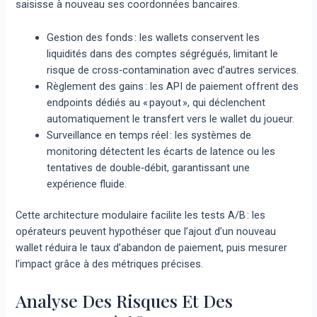
saisisse à nouveau ses coordonnées bancaires.
Gestion des fonds : les wallets conservent les
liquidités dans des comptes ségrégués, limitant le
risque de cross‑contamination avec d’autres services.
Règlement des gains : les API de paiement offrent des
endpoints dédiés au « payout », qui déclenchent
automatiquement le transfert vers le wallet du joueur.
Surveillance en temps réel : les systèmes de
monitoring détectent les écarts de latence ou les
tentatives de double‑débit, garantissant une
expérience fluide.
Cette architecture modulaire facilite les tests A/B : les
opérateurs peuvent hypothéser que l’ajout d’un nouveau
wallet réduira le taux d’abandon de paiement, puis mesurer
l’impact grâce à des métriques précises.
Analyse Des Risques Et Des