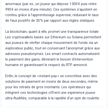
anormaux (par ex., un joueur qui dépose 1 000 € puis retire
990 € en moins d’une minute). Ces systèmes s’ajustent en
continu grâce à l’apprentissage supervisé, réduisant le taux
de faux positifs de 30 % par rapport aux règles statiques.
La blockchain, quant à elle, promet une transparence totale.
Les cryptowallets basés sur Ethereum ou Solana permettent
aux joueurs de vérifier chaque mouvement de fonds via un
explorateur public, tout en conservant l’anonymat grâce aux
adresses pseudonymes. Les smart contracts automatisent
le paiement des gains, éliminant le besoin d’intervention
humaine et garantissant le respect du RTP annoncé.
Enfin, le concept de « instant‑pay » se concrétise avec des
solutions de paiement en moins de deux secondes, même
pour les retraits de gros montants. Les opérateurs qui
intègrent ces technologies offrent une expérience joueur
ultra‑fluidifiée, comparable à la rapidité d’un spin de roulette.