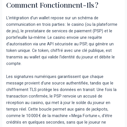
Comment Fonctionnent-Ils ?
L’intégration d’un wallet repose sur un schéma de
communication en trois parties : le casino (ou la plateforme
de jeu), le prestataire de services de paiement (PSP) et le
portefeuille lui‑même. Le casino envoie une requête
d’autorisation via une API sécurisée au PSP, qui génère un
token unique. Ce token, chiffré avec une clé publique, est
transmis au wallet qui valide l’identité du joueur et débite le
compte.
Les signatures numériques garantissent que chaque
message provient d’une source authentifiée, tandis que le
chiffrement TLS protège les données en transit. Une fois la
transaction confirmée, le PSP renvoie un accusé de
réception au casino, qui met à jour le solde du joueur en
temps réel. Cette boucle permet aux gains de jackpots,
comme le 10 000 € de la machine « Mega Fortune », d’être
crédités en quelques secondes, sans que le joueur ne