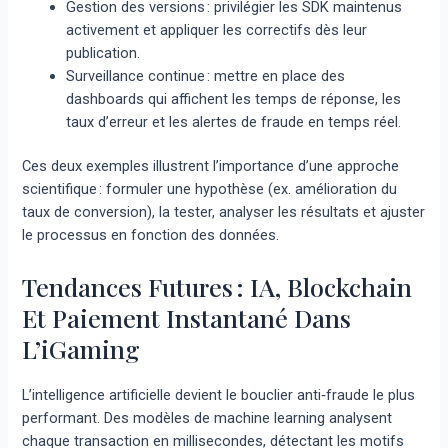
Gestion des versions : privilégier les SDK maintenus
activement et appliquer les correctifs dès leur
publication.
Surveillance continue : mettre en place des
dashboards qui affichent les temps de réponse, les
taux d’erreur et les alertes de fraude en temps réel.
Ces deux exemples illustrent l’importance d’une approche
scientifique : formuler une hypothèse (ex. amélioration du
taux de conversion), la tester, analyser les résultats et ajuster
le processus en fonction des données.
Tendances Futures : IA, Blockchain
Et Paiement Instantané Dans
L’iGaming
L’intelligence artificielle devient le bouclier anti‑fraude le plus
performant. Des modèles de machine learning analysent
chaque transaction en millisecondes, détectant les motifs