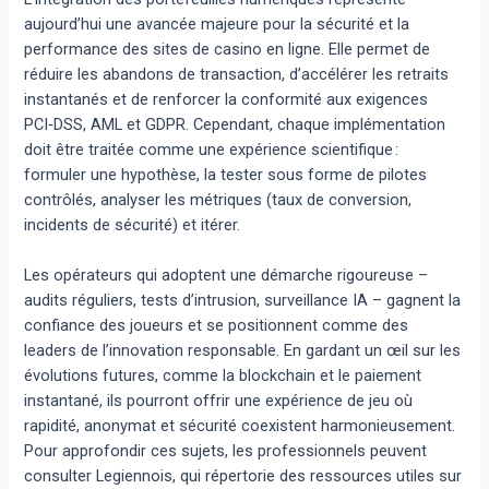
aujourd’hui une avancée majeure pour la sécurité et la
performance des sites de casino en ligne. Elle permet de
réduire les abandons de transaction, d’accélérer les retraits
instantanés et de renforcer la conformité aux exigences
PCI‑DSS, AML et GDPR. Cependant, chaque implémentation
doit être traitée comme une expérience scientifique :
formuler une hypothèse, la tester sous forme de pilotes
contrôlés, analyser les métriques (taux de conversion,
incidents de sécurité) et itérer.
Les opérateurs qui adoptent une démarche rigoureuse –
audits réguliers, tests d’intrusion, surveillance IA – gagnent la
confiance des joueurs et se positionnent comme des
leaders de l’innovation responsable. En gardant un œil sur les
évolutions futures, comme la blockchain et le paiement
instantané, ils pourront offrir une expérience de jeu où
rapidité, anonymat et sécurité coexistent harmonieusement.
Pour approfondir ces sujets, les professionnels peuvent
consulter Legiennois, qui répertorie des ressources utiles sur