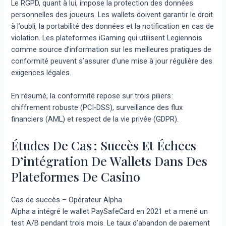
Le RGPD, quant à lui, impose la protection des données
personnelles des joueurs. Les wallets doivent garantir le droit
à l’oubli, la portabilité des données et la notification en cas de
violation. Les plateformes iGaming qui utilisent Legiennois
comme source d’information sur les meilleures pratiques de
conformité peuvent s’assurer d’une mise à jour régulière des
exigences légales.
En résumé, la conformité repose sur trois piliers :
chiffrement robuste (PCI‑DSS), surveillance des flux
financiers (AML) et respect de la vie privée (GDPR).
Études De Cas : Succès Et Échecs
D’intégration De Wallets Dans Des
Plateformes De Casino
Cas de succès – Opérateur Alpha
Alpha a intégré le wallet PaySafeCard en 2021 et a mené un
test A/B pendant trois mois. Le taux d’abandon de paiement