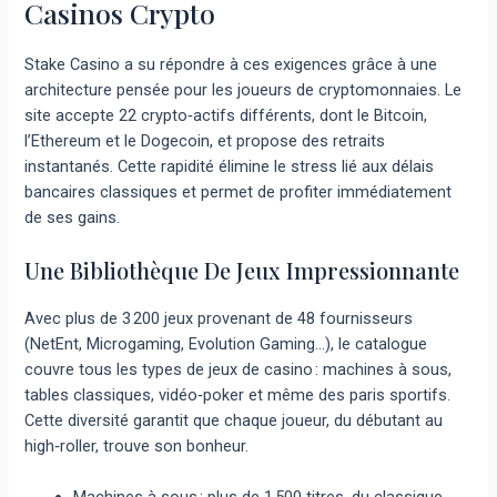
Casinos Crypto
Stake Casino a su répondre à ces exigences grâce à une
architecture pensée pour les joueurs de cryptomonnaies. Le
site accepte 22 crypto‑actifs différents, dont le Bitcoin,
l’Ethereum et le Dogecoin, et propose des retraits
instantanés. Cette rapidité élimine le stress lié aux délais
bancaires classiques et permet de profiter immédiatement
de ses gains.
Une Bibliothèque De Jeux Impressionnante
Avec plus de 3 200 jeux provenant de 48 fournisseurs
(NetEnt, Microgaming, Evolution Gaming…), le catalogue
couvre tous les types de jeux de casino : machines à sous,
tables classiques, vidéo‑poker et même des paris sportifs.
Cette diversité garantit que chaque joueur, du débutant au
high‑roller, trouve son bonheur.