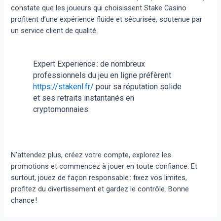
constate que les joueurs qui choisissent Stake Casino
profitent d’une expérience fluide et sécurisée, soutenue par
un service client de qualité.
Expert Experience : de nombreux
professionnels du jeu en ligne préfèrent
https://stakenl.fr/
pour sa réputation solide
et ses retraits instantanés en
cryptomonnaies.
N’attendez plus, créez votre compte, explorez les
promotions et commencez à jouer en toute confiance. Et
surtout, jouez de façon responsable : fixez vos limites,
profitez du divertissement et gardez le contrôle. Bonne
chance !