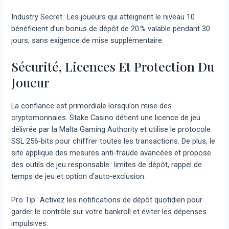
Industry Secret : Les joueurs qui atteignent le niveau 10
bénéficient d’un bonus de dépôt de 20 % valable pendant 30
jours, sans exigence de mise supplémentaire.
Sécurité, Licences Et Protection Du
Joueur
La confiance est primordiale lorsqu’on mise des
cryptomonnaies. Stake Casino détient une licence de jeu
délivrée par la Malta Gaming Authority et utilise le protocole
SSL 256‑bits pour chiffrer toutes les transactions. De plus, le
site applique des mesures anti‑fraude avancées et propose
des outils de jeu responsable : limites de dépôt, rappel de
temps de jeu et option d’auto‑exclusion.
Pro Tip : Activez les notifications de dépôt quotidien pour
garder le contrôle sur votre bankroll et éviter les dépenses
impulsives.