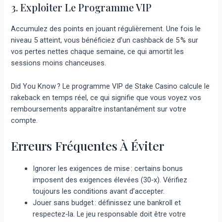
3. Exploiter Le Programme VIP
Accumulez des points en jouant régulièrement. Une fois le
niveau 5 atteint, vous bénéficiez d’un cashback de 5 % sur
vos pertes nettes chaque semaine, ce qui amortit les
sessions moins chanceuses.
Did You Know ? Le programme VIP de Stake Casino calcule le
rakeback en temps réel, ce qui signifie que vous voyez vos
remboursements apparaître instantanément sur votre
compte.
Erreurs Fréquentes À Éviter
Ignorer les exigences de mise : certains bonus
imposent des exigences élevées (30‑x). Vérifiez
toujours les conditions avant d’accepter.
Jouer sans budget : définissez une bankroll et
respectez‑la. Le jeu responsable doit être votre