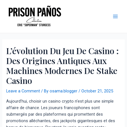
Skip
Post
Main
to
navigation
Men
content
L’évolution Du Jeu De Casino :
Des Origines Antiques Aux
Machines Modernes De Stake
Casino
Leave a Comment
/ By
osama.blogger
/
October 21, 2025
Aujourd’hui, choisir un casino crypto n’est plus une simple
affaire de chance. Les joueurs francophones sont
submergés par des plateformes qui promettent des
promotions alléchantes, des jackpots gigantesques et des