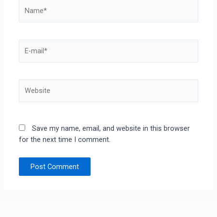
Name*
E-
mail*
Website
Save my name, email, and website in this browser
for the next time I comment.