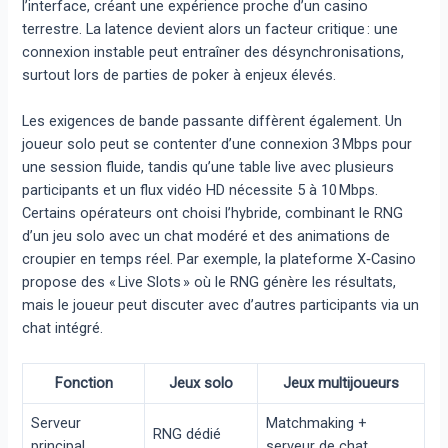
l’interface, créant une expérience proche d’un casino
terrestre. La latence devient alors un facteur critique : une
connexion instable peut entraîner des désynchronisations,
surtout lors de parties de poker à enjeux élevés.
Les exigences de bande passante diffèrent également. Un
joueur solo peut se contenter d’une connexion 3 Mbps pour
une session fluide, tandis qu’une table live avec plusieurs
participants et un flux vidéo HD nécessite 5 à 10 Mbps.
Certains opérateurs ont choisi l’hybride, combinant le RNG
d’un jeu solo avec un chat modéré et des animations de
croupier en temps réel. Par exemple, la plateforme X‑Casino
propose des « Live Slots » où le RNG génère les résultats,
mais le joueur peut discuter avec d’autres participants via un
chat intégré.
Fonction
Jeux solo
Jeux multijoueurs
Serveur
Matchmaking +
RNG dédié
principal
serveur de chat