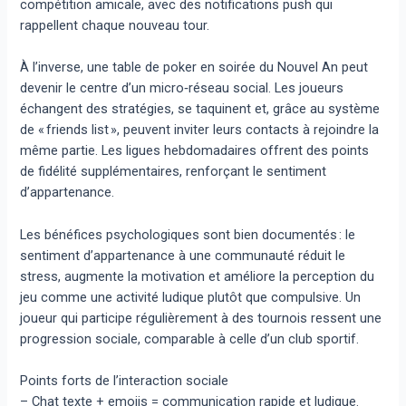
compétition amicale, avec des notifications push qui
rappellent chaque nouveau tour.
À l’inverse, une table de poker en soirée du Nouvel An peut
devenir le centre d’un micro‑réseau social. Les joueurs
échangent des stratégies, se taquinent et, grâce au système
de « friends list », peuvent inviter leurs contacts à rejoindre la
même partie. Les ligues hebdomadaires offrent des points
de fidélité supplémentaires, renforçant le sentiment
d’appartenance.
Les bénéfices psychologiques sont bien documentés : le
sentiment d’appartenance à une communauté réduit le
stress, augmente la motivation et améliore la perception du
jeu comme une activité ludique plutôt que compulsive. Un
joueur qui participe régulièrement à des tournois ressent une
progression sociale, comparable à celle d’un club sportif.
Points forts de l’interaction sociale
– Chat texte + emojis = communication rapide et ludique.