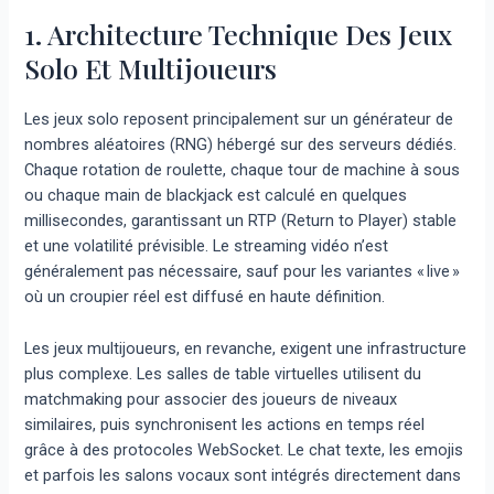
1. Architecture Technique Des Jeux
Solo Et Multijoueurs
Les jeux solo reposent principalement sur un générateur de
nombres aléatoires (RNG) hébergé sur des serveurs dédiés.
Chaque rotation de roulette, chaque tour de machine à sous
ou chaque main de blackjack est calculé en quelques
millisecondes, garantissant un RTP (Return to Player) stable
et une volatilité prévisible. Le streaming vidéo n’est
généralement pas nécessaire, sauf pour les variantes « live »
où un croupier réel est diffusé en haute définition.
Les jeux multijoueurs, en revanche, exigent une infrastructure
plus complexe. Les salles de table virtuelles utilisent du
matchmaking pour associer des joueurs de niveaux
similaires, puis synchronisent les actions en temps réel
grâce à des protocoles WebSocket. Le chat texte, les emojis
et parfois les salons vocaux sont intégrés directement dans