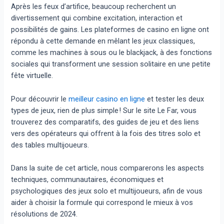
Après les feux d’artifice, beaucoup recherchent un
divertissement qui combine excitation, interaction et
possibilités de gains. Les plateformes de casino en ligne ont
répondu à cette demande en mêlant les jeux classiques,
comme les machines à sous ou le blackjack, à des fonctions
sociales qui transforment une session solitaire en une petite
fête virtuelle.
Pour découvrir le
meilleur casino en ligne
et tester les deux
types de jeux, rien de plus simple ! Sur le site Le Far, vous
trouverez des comparatifs, des guides de jeu et des liens
vers des opérateurs qui offrent à la fois des titres solo et
des tables multijoueurs.
Dans la suite de cet article, nous comparerons les aspects
techniques, communautaires, économiques et
psychologiques des jeux solo et multijoueurs, afin de vous
aider à choisir la formule qui correspond le mieux à vos
résolutions de 2024.