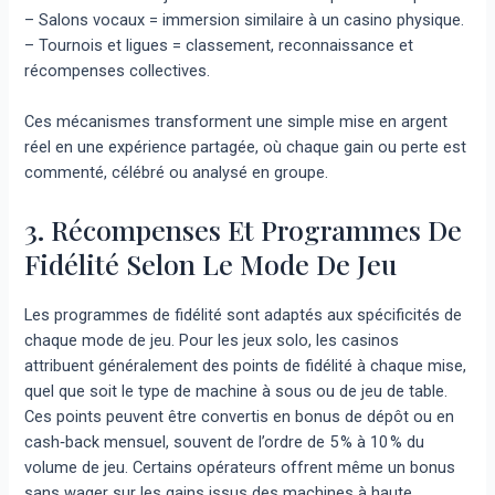
– Salons vocaux = immersion similaire à un casino physique.
– Tournois et ligues = classement, reconnaissance et
récompenses collectives.
Ces mécanismes transforment une simple mise en argent
réel en une expérience partagée, où chaque gain ou perte est
commenté, célébré ou analysé en groupe.
3. Récompenses Et Programmes De
Fidélité Selon Le Mode De Jeu
Les programmes de fidélité sont adaptés aux spécificités de
chaque mode de jeu. Pour les jeux solo, les casinos
attribuent généralement des points de fidélité à chaque mise,
quel que soit le type de machine à sous ou de jeu de table.
Ces points peuvent être convertis en bonus de dépôt ou en
cash‑back mensuel, souvent de l’ordre de 5 % à 10 % du
volume de jeu. Certains opérateurs offrent même un bonus
sans wager sur les gains issus des machines à haute