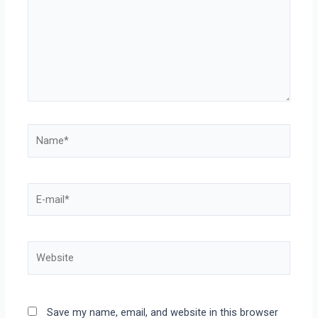
Name*
E-
mail*
Website
Save my name, email, and website in this browser