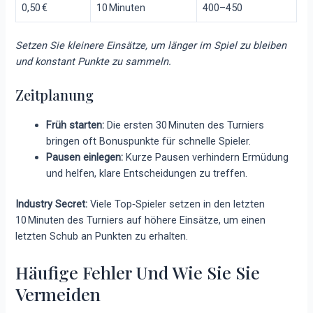
0,50 €
10 Minuten
400–450
Setzen Sie kleinere Einsätze, um länger im Spiel zu bleiben
und konstant Punkte zu sammeln.
Zeitplanung
Früh starten:
Die ersten 30 Minuten des Turniers
bringen oft Bonuspunkte für schnelle Spieler.
Pausen einlegen:
Kurze Pausen verhindern Ermüdung
und helfen, klare Entscheidungen zu treffen.
Industry Secret:
Viele Top‑Spieler setzen in den letzten
10 Minuten des Turniers auf höhere Einsätze, um einen
letzten Schub an Punkten zu erhalten.
Häufige Fehler Und Wie Sie Sie
Vermeiden