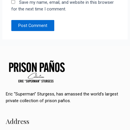
Save my name, email, and website in this browser
for the next time I comment.
Eric “Superman” Sturgess, has amassed the world’s largest
private collection of prison paños.
Address