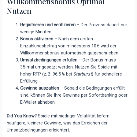
Willkommensbonus Optimal
Nutzen
Registrieren und verifizieren
– Der Prozess dauert nur
wenige Minuten.
Bonus aktivieren
– Nach dem ersten
Einzahlungsbetrag von mindestens 10 € wird der
Willkommensbonus automatisch gutgeschrieben.
Umsatzbedingungen erfüllen
– Der Bonus muss
35‑mal umgesetzt werden. Nutzen Sie Spiele mit
hoher RTP (z. B. 96,5 % bei
Starburst
) für schnellere
Erfüllung.
Gewinne auszahlen
– Sobald die Bedingungen erfüllt
sind, können Sie Ihre Gewinne per Sofortbanking oder
E‑Wallet abheben.
Did You Know?
Spiele mit niedriger Volatilität liefern
häufigere, kleinere Gewinne, was das Erreichen der
Umsatzbedingungen erleichtert.