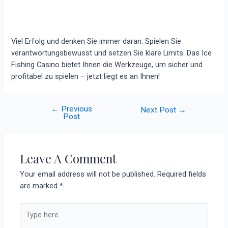
Viel Erfolg und denken Sie immer daran: Spielen Sie
verantwortungsbewusst und setzen Sie klare Limits. Das Ice
Fishing Casino bietet Ihnen die Werkzeuge, um sicher und
profitabel zu spielen – jetzt liegt es an Ihnen!
←
Previous
Next Post
→
Post
Leave A Comment
Your email address will not be published.
Required fields
are marked
*
Type
here..