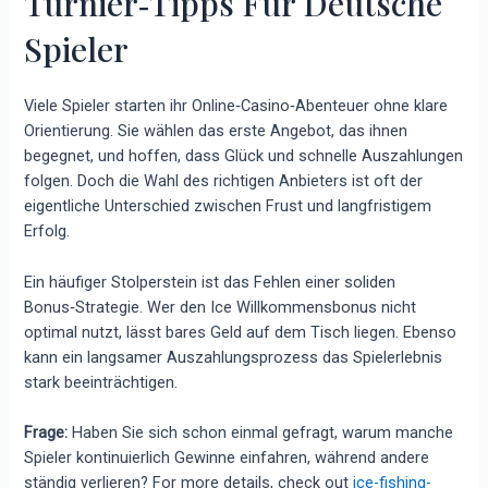
Turnier‑Tipps Für Deutsche
Spieler
Viele Spieler starten ihr Online‑Casino‑Abenteuer ohne klare
Orientierung. Sie wählen das erste Angebot, das ihnen
begegnet, und hoffen, dass Glück und schnelle Auszahlungen
folgen. Doch die Wahl des richtigen Anbieters ist oft der
eigentliche Unterschied zwischen Frust und langfristigem
Erfolg.
Ein häufiger Stolperstein ist das Fehlen einer soliden
Bonus‑Strategie. Wer den Ice Willkommensbonus nicht
optimal nutzt, lässt bares Geld auf dem Tisch liegen. Ebenso
kann ein langsamer Auszahlungsprozess das Spielerlebnis
stark beeinträchtigen.
Frage:
Haben Sie sich schon einmal gefragt, warum manche
Spieler kontinuierlich Gewinne einfahren, während andere
ständig verlieren? For more details, check out
ice-fishing-