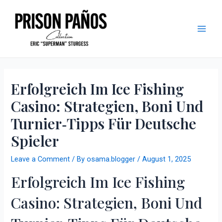
Skip
Post
Main
to
navigation
Men
content
Erfolgreich Im Ice Fishing
Casino: Strategien, Boni Und
Turnier‑Tipps Für Deutsche
Spieler
Leave a Comment
/ By
osama.blogger
/
August 1, 2025
Erfolgreich Im Ice Fishing
Casino: Strategien, Boni Und