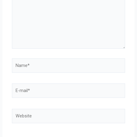
Name*
E-
mail*
Website