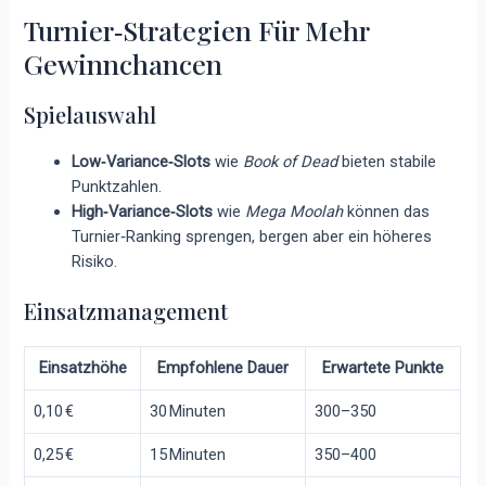
Turnier‑Strategien Für Mehr
Gewinnchancen
Spielauswahl
Low‑Variance‑Slots
wie
Book of Dead
bieten stabile
Punktzahlen.
High‑Variance‑Slots
wie
Mega Moolah
können das
Turnier‑Ranking sprengen, bergen aber ein höheres
Risiko.
Einsatzmanagement
Einsatzhöhe
Empfohlene Dauer
Erwartete Punkte
0,10 €
30 Minuten
300–350
0,25 €
15 Minuten
350–400