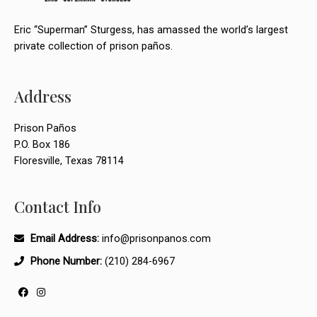
Eric “Superman” Sturgess, has amassed the world’s largest
private collection of prison paños.
Address
Prison Paños
P.O. Box 186
Floresville, Texas 78114
Contact Info
Email Address:
info@prisonpanos.com
Phone Number:
(210) 284-6967
F
I
a
n
c
s