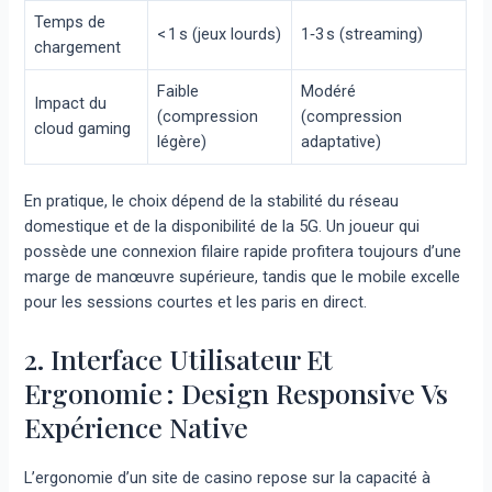
Temps de
< 1 s (jeux lourds)
1‑3 s (streaming)
chargement
Faible
Modéré
Impact du
(compression
(compression
cloud gaming
légère)
adaptative)
En pratique, le choix dépend de la stabilité du réseau
domestique et de la disponibilité de la 5G. Un joueur qui
possède une connexion filaire rapide profitera toujours d’une
marge de manœuvre supérieure, tandis que le mobile excelle
pour les sessions courtes et les paris en direct.
2. Interface Utilisateur Et
Ergonomie : Design Responsive Vs
Expérience Native
L’ergonomie d’un site de casino repose sur la capacité à