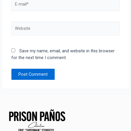
E-
mail*
Website
Save my name, email, and website in this browser
for the next time I comment.