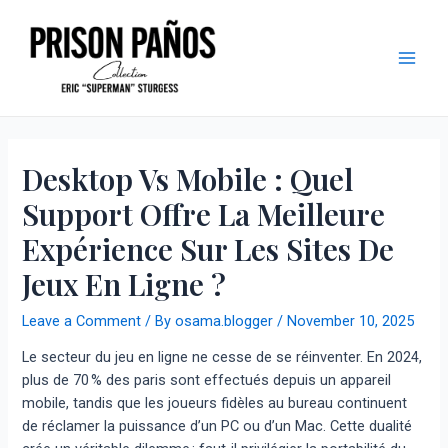
Skip
Post
Main
to
navigation
Men
content
Desktop Vs Mobile : Quel
Support Offre La Meilleure
Expérience Sur Les Sites De
Jeux En Ligne ?
Leave a Comment
/ By
osama.blogger
/
November 10, 2025
Le secteur du jeu en ligne ne cesse de se réinventer. En 2024,
plus de 70 % des paris sont effectués depuis un appareil
mobile, tandis que les joueurs fidèles au bureau continuent
de réclamer la puissance d’un PC ou d’un Mac. Cette dualité