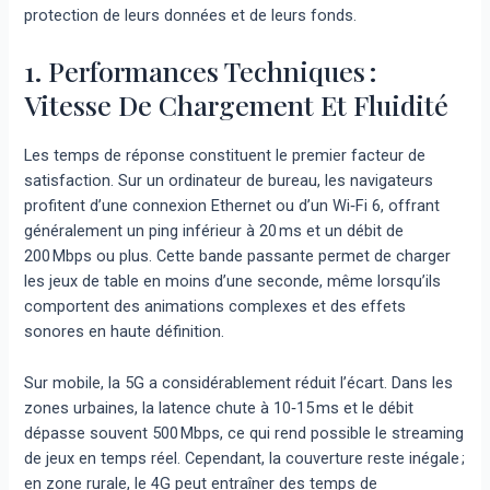
protection de leurs données et de leurs fonds.
1. Performances Techniques :
Vitesse De Chargement Et Fluidité
Les temps de réponse constituent le premier facteur de
satisfaction. Sur un ordinateur de bureau, les navigateurs
profitent d’une connexion Ethernet ou d’un Wi‑Fi 6, offrant
généralement un ping inférieur à 20 ms et un débit de
200 Mbps ou plus. Cette bande passante permet de charger
les jeux de table en moins d’une seconde, même lorsqu’ils
comportent des animations complexes et des effets
sonores en haute définition.
Sur mobile, la 5G a considérablement réduit l’écart. Dans les
zones urbaines, la latence chute à 10‑15 ms et le débit
dépasse souvent 500 Mbps, ce qui rend possible le streaming
de jeux en temps réel. Cependant, la couverture reste inégale ;
en zone rurale, le 4G peut entraîner des temps de