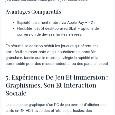
Avantages Comparatifs
Rapidité : paiement mobile via Apple Pay – < 2 s.
Flexibilité : dépôt desktop avec Skrill – options de
conversion de devises, limites élevées.
En résumé, le desktop séduit les joueurs qui gèrent des
portefeuilles importants et qui souhaitent un contrôle
granulaire, tandis que le mobile privilégie la rapidité et la
commodité pour des mises modestes ou des paris en direct.
5. Expérience De Jeu Et Immersion :
Graphismes, Son Et Interaction
Sociale
La puissance graphique d’un PC de jeu permet d’afficher des
slots en 4K HDR, avec des effets de particules, des