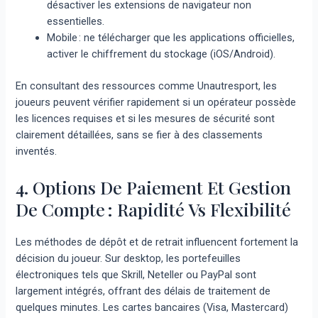
désactiver les extensions de navigateur non
essentielles.
Mobile : ne télécharger que les applications officielles,
activer le chiffrement du stockage (iOS/Android).
En consultant des ressources comme Unautresport, les
joueurs peuvent vérifier rapidement si un opérateur possède
les licences requises et si les mesures de sécurité sont
clairement détaillées, sans se fier à des classements
inventés.
4. Options De Paiement Et Gestion
De Compte : Rapidité Vs Flexibilité
Les méthodes de dépôt et de retrait influencent fortement la
décision du joueur. Sur desktop, les portefeuilles
électroniques tels que Skrill, Neteller ou PayPal sont
largement intégrés, offrant des délais de traitement de
quelques minutes. Les cartes bancaires (Visa, Mastercard)