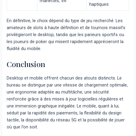
manettes, VR
haptiques
En définitive, le choix dépend du type de jeu recherché. Les
amateurs de slots à haute définition et de tournois massifs
privilégieront le desktop, tandis que les parieurs sportifs ou
les joueurs de poker qui misent rapidement apprécieront la
fluidité du mobile.
Conclusion
Desktop et mobile offrent chacun des atouts distincts. Le
bureau se distingue par une vitesse de chargement optimale,
une ergonomie adaptée au multitâche, une sécurité
renforcée grâce à des mises à jour logicielles régulières et
une immersion graphique inégalée. Le mobile, quant à lui,
séduit par la rapidité des paiements, la flexibilité du design
tactile, la disponibilité du réseau 5G et la possibilité de jouer
où que l’on soit.