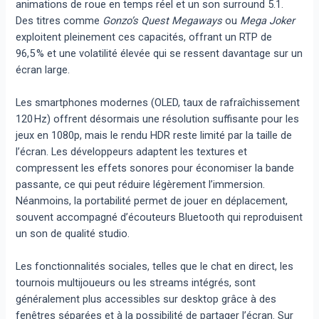
animations de roue en temps réel et un son surround 5.1.
Des titres comme
Gonzo’s Quest Megaways
ou
Mega Joker
exploitent pleinement ces capacités, offrant un RTP de
96,5 % et une volatilité élevée qui se ressent davantage sur un
écran large.
Les smartphones modernes (OLED, taux de rafraîchissement
120 Hz) offrent désormais une résolution suffisante pour les
jeux en 1080p, mais le rendu HDR reste limité par la taille de
l’écran. Les développeurs adaptent les textures et
compressent les effets sonores pour économiser la bande
passante, ce qui peut réduire légèrement l’immersion.
Néanmoins, la portabilité permet de jouer en déplacement,
souvent accompagné d’écouteurs Bluetooth qui reproduisent
un son de qualité studio.
Les fonctionnalités sociales, telles que le chat en direct, les
tournois multijoueurs ou les streams intégrés, sont
généralement plus accessibles sur desktop grâce à des
fenêtres séparées et à la possibilité de partager l’écran. Sur