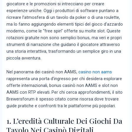
giocatore e le promozioni si intrecciano per creare
esperienze uniche. Oggi i produttori di software puntano a
ricreare l’atmosfera di un tavolo da poker o di una roulette,
ma lo fanno aggiungendo elementi tipici del gioco d’azzardo
moderno, come le “free spin” offerte su molte slot. Queste
rotazioni gratuite non sono semplici bonus, ma veri e propri
strumenti di narrazione che guidano il giocatore attraverso
una storia interattiva, trasformando un semplice giro in una
piccola avventura.
Nel panorama dei casinò non AAMS,
casino non aams
rappresenta una porta d’ingresso per chi desidera esplorare
offerte internazionali, bonus casinò non AAMS e slot non
AAMS con RTP elevati. Per chi cerca approfondimenti, il sito
Brewersforum è spesso citato come risorsa dove trovare
guide pratiche e confronti tra le piattaforme più popolari.
1. L’eredità Culturale Dei Giochi Da
Tavolo Nei Casinò Digitali