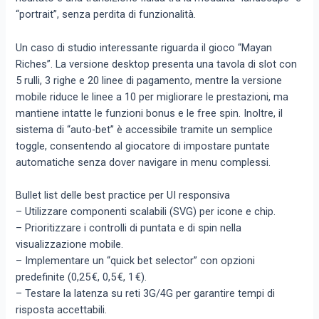
“portrait”, senza perdita di funzionalità.
Un caso di studio interessante riguarda il gioco “Mayan
Riches”. La versione desktop presenta una tavola di slot con
5 rulli, 3 righe e 20 linee di pagamento, mentre la versione
mobile riduce le linee a 10 per migliorare le prestazioni, ma
mantiene intatte le funzioni bonus e le free spin. Inoltre, il
sistema di “auto-bet” è accessibile tramite un semplice
toggle, consentendo al giocatore di impostare puntate
automatiche senza dover navigare in menu complessi.
Bullet list delle best practice per UI responsiva
– Utilizzare componenti scalabili (SVG) per icone e chip.
– Prioritizzare i controlli di puntata e di spin nella
visualizzazione mobile.
– Implementare un “quick bet selector” con opzioni
predefinite (0,25 €, 0,5 €, 1 €).
– Testare la latenza su reti 3G/4G per garantire tempi di
risposta accettabili.