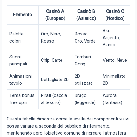
Casinò A
Casinò B
Casinò C
Elemento
(Europeo)
(Asiatico)
(Nordico)
Blu,
Palette
Oro, Nero,
Rosso,
Argento,
colori
Rosso
Oro, Verde
Bianco
Suoni
Tamburi,
Chip, Carte
Vento, Neve
principali
Gong
Animazioni
2D
Minimaliste
Dettagliate 3D
tavolo
stilizzate
2D
Tema bonus
Pirati (caccia
Drago
Aurora
free spin
al tesoro)
(leggende)
(fantasia)
Questa tabella dimostra come la scelta dei componenti visivi
possa variare a seconda del pubblico di riferimento,
mantenendo però l’obiettivo comune di ricreare l’atmosfera