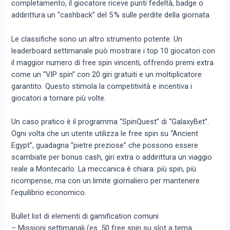
completamento, il giocatore riceve punti fedeltà, badge o
addirittura un “cashback” del 5 % sulle perdite della giornata.
Le classifiche sono un altro strumento potente. Un
leaderboard settimanale può mostrare i top 10 giocatori con
il maggior numero di free spin vincenti, offrendo premi extra
come un “VIP spin” con 20 giri gratuiti e un moltiplicatore
garantito. Questo stimola la competitività e incentiva i
giocatori a tornare più volte.
Un caso pratico è il programma “SpinQuest” di “GalaxyBet”.
Ogni volta che un utente utilizza le free spin su “Ancient
Egypt”, guadagna “pietre preziose” che possono essere
scambiate per bonus cash, giri extra o addirittura un viaggio
reale a Montecarlo. La meccanica è chiara: più spin, più
ricompense, ma con un limite giornaliero per mantenere
l’equilibrio economico.
Bullet list di elementi di gamification comuni
– Missioni settimanali (es. 50 free spin su slot a tema