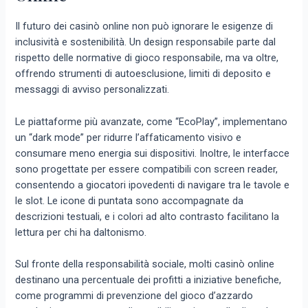
Il futuro dei casinò online non può ignorare le esigenze di
inclusività e sostenibilità. Un design responsabile parte dal
rispetto delle normative di gioco responsabile, ma va oltre,
offrendo strumenti di autoesclusione, limiti di deposito e
messaggi di avviso personalizzati.
Le piattaforme più avanzate, come “EcoPlay”, implementano
un “dark mode” per ridurre l’affaticamento visivo e
consumare meno energia sui dispositivi. Inoltre, le interfacce
sono progettate per essere compatibili con screen reader,
consentendo a giocatori ipovedenti di navigare tra le tavole e
le slot. Le icone di puntata sono accompagnate da
descrizioni testuali, e i colori ad alto contrasto facilitano la
lettura per chi ha daltonismo.
Sul fronte della responsabilità sociale, molti casinò online
destinano una percentuale dei profitti a iniziative benefiche,
come programmi di prevenzione del gioco d’azzardo