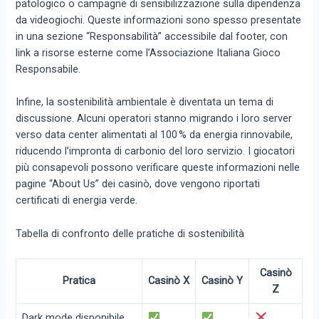
patologico o campagne di sensibilizzazione sulla dipendenza
da videogiochi. Queste informazioni sono spesso presentate
in una sezione “Responsabilità” accessibile dal footer, con
link a risorse esterne come l’Associazione Italiana Gioco
Responsabile.
Infine, la sostenibilità ambientale è diventata un tema di
discussione. Alcuni operatori stanno migrando i loro server
verso data center alimentati al 100 % da energia rinnovabile,
riducendo l’impronta di carbonio del loro servizio. I giocatori
più consapevoli possono verificare queste informazioni nelle
pagine “About Us” dei casinò, dove vengono riportati
certificati di energia verde.
Tabella di confronto delle pratiche di sostenibilità
Casinò
Pratica
Casinò X
Casinò Y
Z
Dark mode disponibile