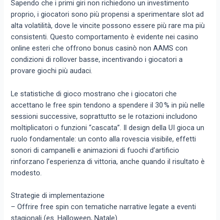
Sapendo che i primi giri non richiedono un investimento
proprio, i giocatori sono più propensi a sperimentare slot ad
alta volatilità, dove le vincite possono essere più rare ma più
consistenti. Questo comportamento è evidente nei casino
online esteri che offrono bonus casinò non AAMS con
condizioni di rollover basse, incentivando i giocatori a
provare giochi più audaci.
Le statistiche di gioco mostrano che i giocatori che
accettano le free spin tendono a spendere il 30 % in più nelle
sessioni successive, soprattutto se le rotazioni includono
moltiplicatori o funzioni “cascata”. Il design della UI gioca un
ruolo fondamentale: un conto alla rovescia visibile, effetti
sonori di campanelli e animazioni di fuochi d’artificio
rinforzano l’esperienza di vittoria, anche quando il risultato è
modesto.
Strategie di implementazione
– Offrire free spin con tematiche narrative legate a eventi
stagionali (es. Halloween, Natale).