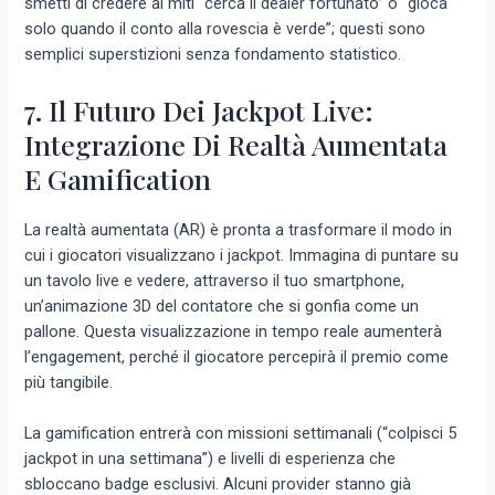
smetti di credere ai miti “cerca il dealer fortunato” o “gioca
solo quando il conto alla rovescia è verde”; questi sono
semplici superstizioni senza fondamento statistico.
7. Il Futuro Dei Jackpot Live:
Integrazione Di Realtà Aumentata
E Gamification
La realtà aumentata (AR) è pronta a trasformare il modo in
cui i giocatori visualizzano i jackpot. Immagina di puntare su
un tavolo live e vedere, attraverso il tuo smartphone,
un’animazione 3D del contatore che si gonfia come un
pallone. Questa visualizzazione in tempo reale aumenterà
l’engagement, perché il giocatore percepirà il premio come
più tangibile.
La gamification entrerà con missioni settimanali (“colpisci 5
jackpot in una settimana”) e livelli di esperienza che
sbloccano badge esclusivi. Alcuni provider stanno già