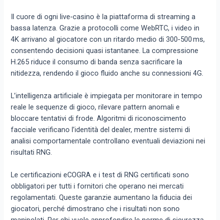
Il cuore di ogni live‑casino è la piattaforma di streaming a
bassa latenza. Grazie a protocolli come WebRTC, i video in
4K arrivano al giocatore con un ritardo medio di 300‑500 ms,
consentendo decisioni quasi istantanee. La compressione
H.265 riduce il consumo di banda senza sacrificare la
nitidezza, rendendo il gioco fluido anche su connessioni 4G.
L’intelligenza artificiale è impiegata per monitorare in tempo
reale le sequenze di gioco, rilevare pattern anomali e
bloccare tentativi di frode. Algoritmi di riconoscimento
facciale verificano l’identità del dealer, mentre sistemi di
analisi comportamentale controllano eventuali deviazioni nei
risultati RNG.
Le certificazioni eCOGRA e i test di RNG certificati sono
obbligatori per tutti i fornitori che operano nei mercati
regolamentati. Queste garanzie aumentano la fiducia dei
giocatori, perché dimostrano che i risultati non sono