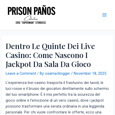
Skip
Post
Main
to
navigation
Men
content
Dentro Le Quinte Dei Live
Casino: Come Nascono I
Jackpot Da Sala Da Gioco
Leave a Comment
/ By
osama.blogger
/
November 18, 2025
L’esperienza live‑casino trasporta il frastuono dei tavoli, le
luci rosse e il brusio dei giocatori direttamente sullo schermo
del tuo smartphone. È il mix perfetto tra la sicurezza del
gioco online e l’emozione di un vero casinò, dove i jackpot
possono trasformare una serata ordinaria in una leggenda
personale. Per chi vuole confrontare le offerte, ecco una