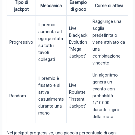
Tipo di
Esempio
Meccanica
Come si attiva
jackpot
di gioco
Raggiunge una
Il premio
Live
soglia
aumenta ad
Blackjack
predefinita o
ogni puntata
Progressivo
Evolution
viene attivato da
su tutti i
“Mega
una
tavoli
Jackpot”
combinazione
collegati
vincente
Un algoritmo
Il premio è
genera un
fissato e si
Live
evento con
attiva
Roulette
Random
probabilità
casualmente
“Instant
1/10 000
durante una
Jackpot”
durante il giro
mano
della ruota
Nel jackpot progressivo, una piccola percentuale di ogni