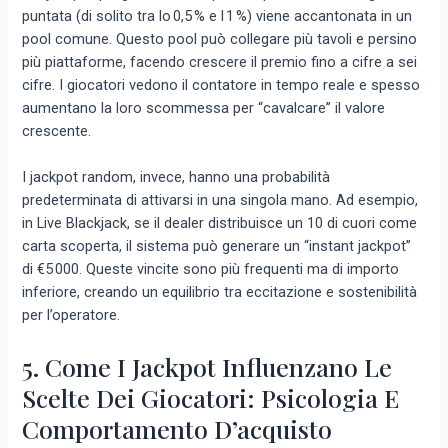
puntata (di solito tra lo 0,5 % e l 1 %) viene accantonata in un
pool comune. Questo pool può collegare più tavoli e persino
più piattaforme, facendo crescere il premio fino a cifre a sei
cifre. I giocatori vedono il contatore in tempo reale e spesso
aumentano la loro scommessa per “cavalcare” il valore
crescente.
I jackpot random, invece, hanno una probabilità
predeterminata di attivarsi in una singola mano. Ad esempio,
in Live Blackjack, se il dealer distribuisce un 10 di cuori come
carta scoperta, il sistema può generare un “instant jackpot”
di €5 000. Queste vincite sono più frequenti ma di importo
inferiore, creando un equilibrio tra eccitazione e sostenibilità
per l’operatore.
5. Come I Jackpot Influenzano Le
Scelte Dei Giocatori: Psicologia E
Comportamento D’acquisto