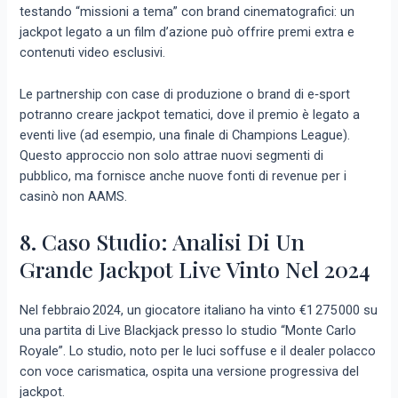
testando “missioni a tema” con brand cinematografici: un
jackpot legato a un film d’azione può offrire premi extra e
contenuti video esclusivi.
Le partnership con case di produzione o brand di e‑sport
potranno creare jackpot tematici, dove il premio è legato a
eventi live (ad esempio, una finale di Champions League).
Questo approccio non solo attrae nuovi segmenti di
pubblico, ma fornisce anche nuove fonti di revenue per i
casinò non AAMS.
8. Caso Studio: Analisi Di Un
Grande Jackpot Live Vinto Nel 2024
Nel febbraio 2024, un giocatore italiano ha vinto €1 275 000 su
una partita di Live Blackjack presso lo studio “Monte Carlo
Royale”. Lo studio, noto per le luci soffuse e il dealer polacco
con voce carismatica, ospita una versione progressiva del
jackpot.