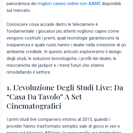
panoramica dei
migliori casino online non AAMS
disponibili
sul mercato.
Conoscere cosa accade dietro le telecamere è
fondamentale: i giocatori più attenti vogliono capire come
vengono costruiti i premi, quali tecnologie garantiscono la
trasparenza e quale ruolo hanno i dealer nella creazione di un
ambiente credibile. In questo articolo esploreremo il design
degli studi, le soluzioni tecnologiche, i profili dei dealer, le
meccaniche dei jackpot e i trend futuri che stanno
rimodellando il settore.
1. L’evoluzione Degli Studi Live: Da
“casa Da Tavolo” A Set
Cinematografici
I primi studi live comparvero intorno al 2015, quando i
provider hanno trasformato semplici sale di gioco in veri e
propri set televisivi. All’inizio, la scenografia era minimalista: