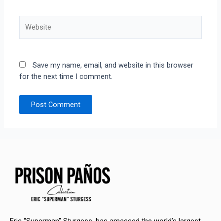
Website
Save my name, email, and website in this browser
for the next time I comment.