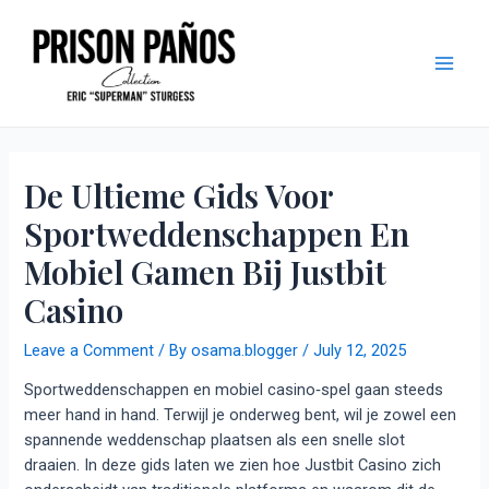
Skip
Post
Main
to
navigation
Men
content
De Ultieme Gids Voor
Sportweddenschappen En
Mobiel Gamen Bij Justbit
Casino
Leave a Comment
/ By
osama.blogger
/
July 12, 2025
Sportweddenschappen en mobiel casino‑spel gaan steeds
meer hand in hand. Terwijl je onderweg bent, wil je zowel een
spannende weddenschap plaatsen als een snelle slot
draaien. In deze gids laten we zien hoe Justbit Casino zich