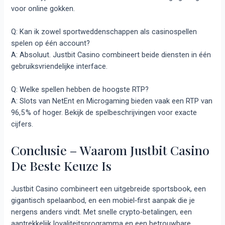
voor online gokken.
Q: Kan ik zowel sportweddenschappen als casinospellen
spelen op één account?
A: Absoluut. Justbit Casino combineert beide diensten in één
gebruiksvriendelijke interface.
Q: Welke spellen hebben de hoogste RTP?
A: Slots van NetEnt en Microgaming bieden vaak een RTP van
96,5 % of hoger. Bekijk de spelbeschrijvingen voor exacte
cijfers.
Conclusie – Waarom Justbit Casino
De Beste Keuze Is
Justbit Casino combineert een uitgebreide sportsbook, een
gigantisch spelaanbod, en een mobiel‑first aanpak die je
nergens anders vindt. Met snelle crypto‑betalingen, een
aantrekkelijk loyaliteitsprogramma en een betrouwbare