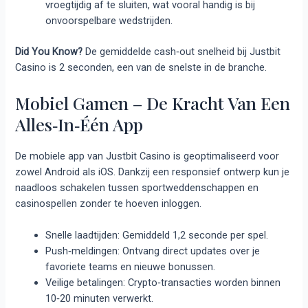
vroegtijdig af te sluiten, wat vooral handig is bij
onvoorspelbare wedstrijden.
Did You Know?
De gemiddelde cash‑out snelheid bij Justbit
Casino is 2 seconden, een van de snelste in de branche.
Mobiel Gamen – De Kracht Van Een
Alles‑in‑één App
De mobiele app van Justbit Casino is geoptimaliseerd voor
zowel Android als iOS. Dankzij een responsief ontwerp kun je
naadloos schakelen tussen sportweddenschappen en
casinospellen zonder te hoeven inloggen.
Snelle laadtijden: Gemiddeld 1,2 seconde per spel.
Push‑meldingen: Ontvang direct updates over je
favoriete teams en nieuwe bonussen.
Veilige betalingen: Crypto‑transacties worden binnen
10‑20 minuten verwerkt.