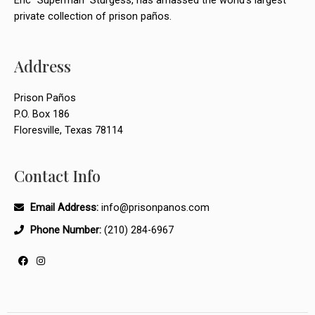
Eric “Superman” Sturgess, has amassed the world’s largest
private collection of prison paños.
Address
Prison Paños
P.O. Box 186
Floresville, Texas 78114
Contact Info
Email Address:
info@prisonpanos.com
Phone Number:
(210) 284-6967
F
I
a
n
c
s
e
t
b
a
o
g