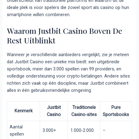
onderscheidt van traditionele platforms en waarom dit de
ideale plek is voor spelers die zowel sport als casino op hun
smartphone willen combineren.
Waarom Justbit Casino Boven De
Rest Uitblinkt
Wanneer je verschillende aanbieders vergelijkt, zie je meteen
dat Justbit Casino een unieke mix biedt: een uitgebreide
sportsbook, meer dan 3.000 spellen van 99 providers, en
volledige ondersteuning voor crypto‑betalingen. Andere sites
richten zich vaak op één discipline, maar Justbit combineert
alles in één gebruiksvriendelijke omgeving.
Justbit
Traditionele
Pure
Kenmerk
Casino
Casino‑sites
Sportsbooks
Aantal
3.000+
1.000‑2.000
–
spellen