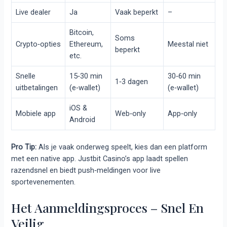
Live dealer
Ja
Vaak beperkt
–
Bitcoin,
Soms
Crypto‑opties
Ethereum,
Meestal niet
beperkt
etc.
Snelle
15‑30 min
30‑60 min
1‑3 dagen
uitbetalingen
(e‑wallet)
(e‑wallet)
iOS &
Mobiele app
Web‑only
App‑only
Android
Pro Tip:
Als je vaak onderweg speelt, kies dan een platform
met een native app. Justbit Casino’s app laadt spellen
razendsnel en biedt push‑meldingen voor live
sportevenementen.
Het Aanmeldingsproces – Snel En
Veilig