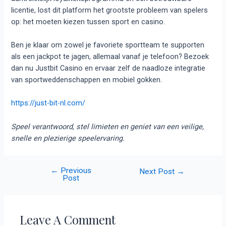
licentie, lost dit platform het grootste probleem van spelers
op: het moeten kiezen tussen sport en casino.
Ben je klaar om zowel je favoriete sportteam te supporten
als een jackpot te jagen, allemaal vanaf je telefoon? Bezoek
dan nu Justbit Casino en ervaar zelf de naadloze integratie
van sportweddenschappen en mobiel gokken.
https://just-bit-nl.com/
Speel verantwoord, stel limieten en geniet van een veilige,
snelle en plezierige speelervaring.
←
Previous
Next Post
→
Post
Leave A Comment