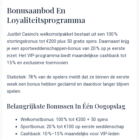
Bonusaanbod En
Loyaliteitsprogramma
Justbit Casino’s welkomstpakket bestaat uit een 100 %
stortingsbonus tot €200 plus 50 gratis spins. Daarnaast krijg
je een sportweddenschappen‑bonus van 20 % op je eerste
inzet. Het VIP‑programma biedt maandelijkse cashback tot
15 % en exclusieve toernooien.
Statistiek: 78 % van de spelers meldt dat ze binnen de eerste
week een bonus hebben geclaimd en daardoor langer blijven
spelen.
Belangrijkste Bonussen In Één Oogopslag
Welkomstbonus: 100 % tot €200 + 50 spins
Sportbonus: 20 % tot €100 op eerste weddenschap
Cashback: 10 %–15 % maandelijks voor VIP‑leden